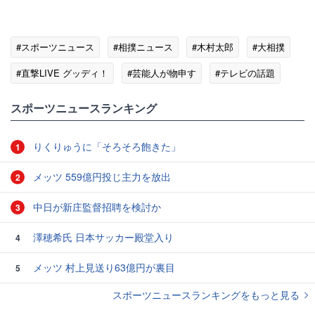
#スポーツニュース
#相撲ニュース
#木村太郎
#大相撲
#直撃LIVE グッディ！
#芸能人が物申す
#テレビの話題
スポーツニュースランキング
りくりゅうに「そろそろ飽きた」
1
メッツ 559億円投じ主力を放出
2
中日が新庄監督招聘を検討か
3
澤穂希氏 日本サッカー殿堂入り
4
メッツ 村上見送り63億円が裏目
5
スポーツニュースランキングをもっと見る