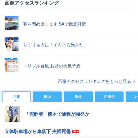
画像アクセスランキング
客を閉め出します SAで徹底対策
りくりゅうに「そろそろ飽きた」
トリプル台風 お盆の天気予想
画像アクセスランキングをもっと見る
主要
国内
海外
IT 経済
ス
「泥酔者」熊本で通報が頻発か
立体駐車場から車落下 夫婦死傷