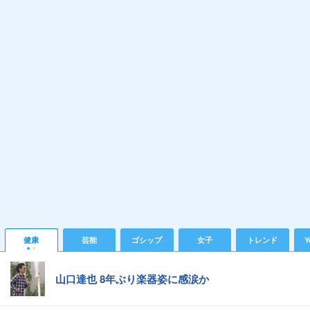
健康
芸能
ゴシップ
女子
トレンド
Y
山口達也 8年ぶり楽器姿に感涙か