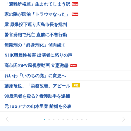
「避難所格差」生まれてしまう訳
家の隣が民泊「トラウマなった」
露 原爆投下巡り広島市長を批判
警官発砲で死亡 直前に不審行動
無期刑の「終身刑化」傾向続く
NHK職員性被害 出演者に怒りの声
高市氏のPV風視察動画 立憲激怒
れいわ「いのちの党」に変更へ
藤原竜也、「労務改善」アピール
90歳患者を殴る? 看護助手を逮捕
元TBSアナの山本里菜 離婚を公表