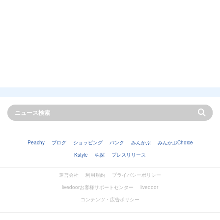
Peachy
ブログ
ショッピング
バンク
みんかぶ
みんかぶChoice
Kstyle
株探
プレスリリース
運営会社
利用規約
プライバシーポリシー
livedoorお客様サポートセンター
livedoor
コンテンツ・広告ポリシー