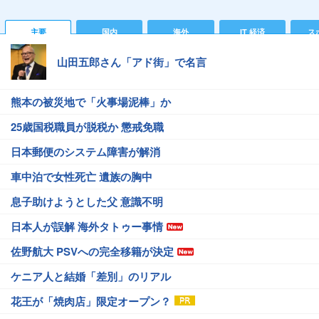
主要
国内
海外
IT 経済
ス
山田五郎さん「アド街」で名言
熊本の被災地で「火事場泥棒」か
25歳国税職員が脱税か 懲戒免職
日本郵便のシステム障害が解消
車中泊で女性死亡 遺族の胸中
息子助けようとした父 意識不明
日本人が誤解 海外タトゥー事情
佐野航大 PSVへの完全移籍が決定
ケニア人と結婚「差別」のリアル
花王が「焼肉店」限定オープン？