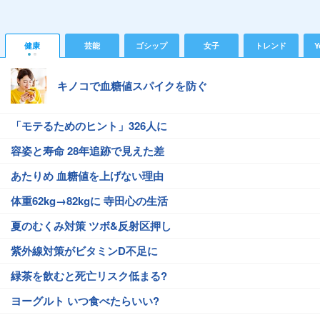
健康
芸能
ゴシップ
女子
トレンド
Y
キノコで血糖値スパイクを防ぐ
「モテるためのヒント」326人に
容姿と寿命 28年追跡で見えた差
あたりめ 血糖値を上げない理由
体重62kg→82kgに 寺田心の生活
夏のむくみ対策 ツボ&反射区押し
紫外線対策がビタミンD不足に
緑茶を飲むと死亡リスク低まる?
ヨーグルト いつ食べたらいい?