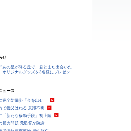
らせ
『あの星が降る丘で、君とまた出会いた
』オリジナルグッズを3名様にプレゼン
ニュース
に完全防備姿「金を出せ」
内で義父はねる 意識不明
に「新たな移動手段」初上陸
の暴力問題 元監督が陳謝
汗で濡れ皮膚乾燥 男性死亡