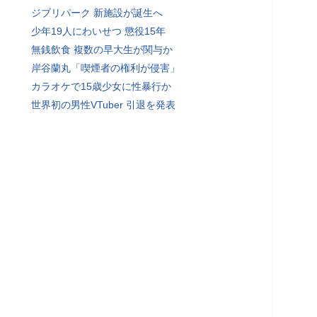
ジブリパーク 新施設が誕生へ
少年19人にわいせつ 懲役15年
無銭飲食 複数の早大生が関与か
岸谷蘭丸「喫煙者の権利が侵害」
カラオケで15歳少女に性暴行か
世界初の男性VTuber 引退を発表