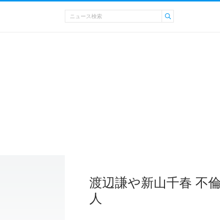
渡辺謙や新山千春 不
人