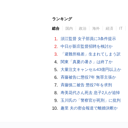
ランキング
総合
国内
政治
海外
経済
IT
1.
須江監督 女子部員に3条件提示
2.
中日が新庄監督招聘を検討か
3.
「避難所格差」生まれてしまう訳
4.
関東「真夏の暑さ」は終了か
5.
大量注文キャンセル43億円以上か
6.
斉藤被告に懲役7年 無罪主張か
7.
斉藤慎二被告 懲役7年を求刑
8.
寿美花代さん死去 息子2人が追悼
9.
玉川氏の「警察官が死刑」に批判
10.
趣里 夫の密会報道で離婚決断か