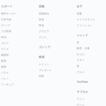
スポーツ
芸能
女子
海外サッカー
芸能総合
恋愛
日本代表
音楽
ライフスタイル
Jリーグ
韓流
ファッション
プロ野球
グラビア
トレンド
MLB
テレビ
本
ゴルフ
ゴシップ
教育・仕事
テニス
からだ
格闘技
映画
マネー
競馬
レビュー
車
相撲
プレゼント
グルメ
バスケ
特集
バレー
YouTube
フィギュア
サブカル
アニメ
ゲーム