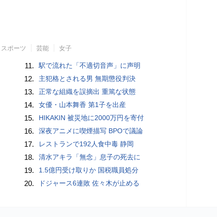
スポーツ
芸能
女子
11.
駅で流れた「不適切音声」に声明
12.
主犯格とされる男 無期懲役判決
13.
正常な組織を誤摘出 重篤な状態
14.
女優・山本舞香 第1子を出産
15.
HIKAKIN 被災地に2000万円を寄付
16.
深夜アニメに喫煙描写 BPOで議論
17.
レストランで192人食中毒 静岡
18.
清水アキラ「無念」息子の死去に
19.
1.5億円受け取りか 国税職員処分
20.
ドジャース6連敗 佐々木が止める