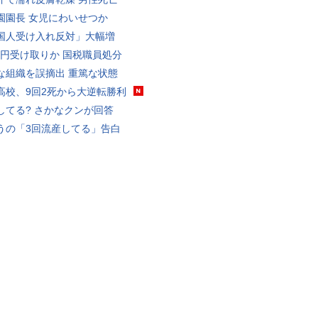
園園長 女児にわいせつか
国人受け入れ反対」大幅増
5億円受け取りか 国税職員処分
な組織を誤摘出 重篤な状態
高校、9回2死から大逆転勝利
してる? さかなクンが回答
うの「3回流産してる」告白