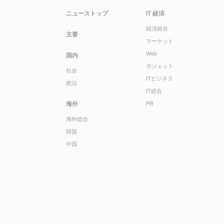
ニューストップ
IT 経済
経済総合
主要
マーケット
Web
国内
ガジェット
社会
ITビジネス
政治
IT総合
海外
PR
海外総合
韓国
中国