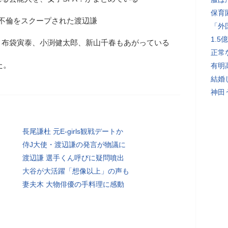
保育
不倫をスクープされた渡辺謙
「外
1.
、布袋寅泰、小渕健太郎、新山千春もあがっている
正常
た。
有明
結婚
神田
長尾謙杜 元E-girls観戦デートか
侍J大使・渡辺謙の発言が物議に
渡辺謙 選手くん呼びに疑問噴出
大谷が大活躍「想像以上」の声も
妻夫木 大物俳優の手料理に感動