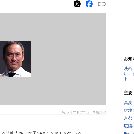
お知
映画
い。
ト！
主要
真夏
敷地
by ライブドアニュース編集部
京都
広陵
る芸能人を、女子SPA！がまとめている
服は