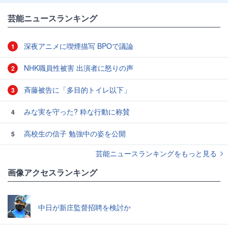
芸能ニュースランキング
深夜アニメに喫煙描写 BPOで議論
1
NHK職員性被害 出演者に怒りの声
2
斉藤被告に「多目的トイレ以下」
3
みな実を守った? 粋な行動に称賛
4
高校生の信子 勉強中の姿を公開
5
芸能ニュースランキングをもっと見る
画像アクセスランキング
中日が新庄監督招聘を検討か