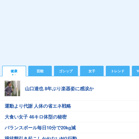
健康
芸能
ゴシップ
女子
トレンド
Y
山口達也 8年ぶり楽器姿に感涙か
運動より代謝 人体の省エネ戦略
大食い女子 46キロ体型の秘密
バランスボール毎日10分で20kg減
躁状態引き起こしかねないNG行動