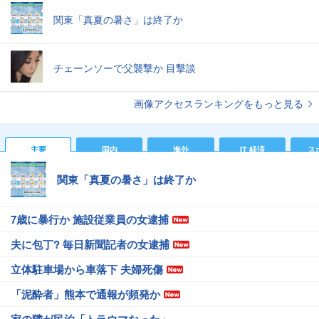
関東「真夏の暑さ」は終了か
チェーンソーで父襲撃か 目撃談
画像アクセスランキングをもっと見る
主要
国内
海外
IT 経済
ス
関東「真夏の暑さ」は終了か
7歳に暴行か 施設従業員の女逮捕
夫に包丁? 毎日新聞記者の女逮捕
立体駐車場から車落下 夫婦死傷
「泥酔者」熊本で通報が頻発か