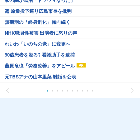
家の隣が民泊「トラウマなった」
露 原爆投下巡り広島市長を批判
無期刑の「終身刑化」傾向続く
NHK職員性被害 出演者に怒りの声
れいわ「いのちの党」に変更へ
90歳患者を殴る? 看護助手を逮捕
藤原竜也「労務改善」をアピール
元TBSアナの山本里菜 離婚を公表