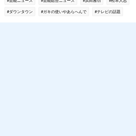
#芸能ニュース
#芸能総合ニュース
#浜田雅功
#松本人志
#ダウンタウン
#ガキの使いやあらへんで
#テレビの話題