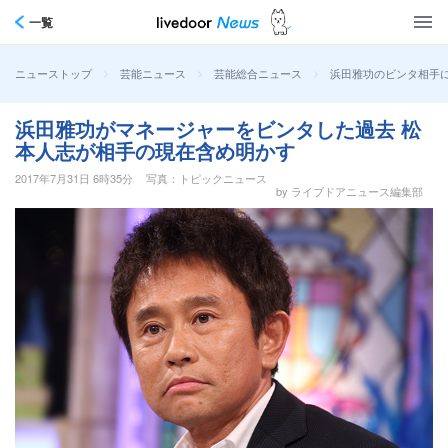
一覧
>
>
>
浜田雅功のビンタ相手
ニューストップ
芸能ニュース
芸能総合ニュース
浜田雅功がマネージャーをビンタした過去 松
本人志が相手の現在含め明かす
2017年7月31日 6時35分
写真：トピックニュース
by ライブドアニュース編集部