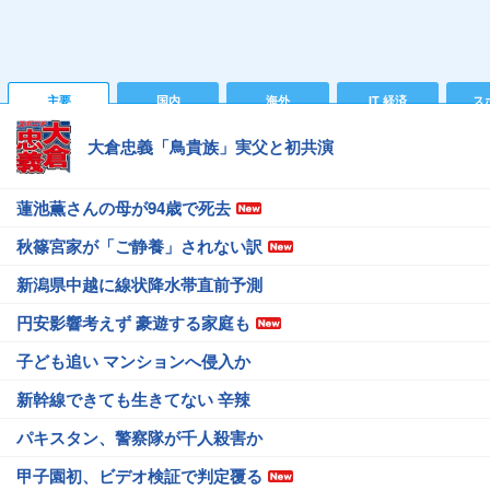
主要
国内
海外
IT 経済
ス
大倉忠義「鳥貴族」実父と初共演
蓮池薫さんの母が94歳で死去
秋篠宮家が「ご静養」されない訳
新潟県中越に線状降水帯直前予測
円安影響考えず 豪遊する家庭も
子ども追い マンションへ侵入か
新幹線できても生きてない 辛辣
パキスタン、警察隊が千人殺害か
甲子園初、ビデオ検証で判定覆る