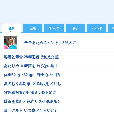
健康
芸能
ゴシップ
女子
トレンド
Y
「モテるためのヒント」326人に
容姿と寿命 28年追跡で見えた差
あたりめ 血糖値を上げない理由
体重62kg→82kgに 寺田心の生活
夏のむくみ対策 ツボ&反射区押し
紫外線対策がビタミンD不足に
緑茶を飲むと死亡リスク低まる?
ヨーグルト いつ食べたらいい?