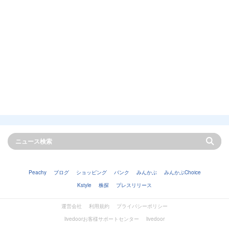
Peachy
ブログ
ショッピング
バンク
みんかぶ
みんかぶChoice
Kstyle
株探
プレスリリース
運営会社
利用規約
プライバシーポリシー
livedoorお客様サポートセンター
livedoor