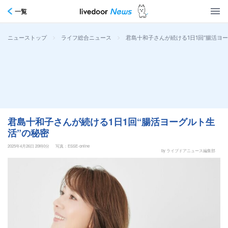
一覧
>
>
君島十和子さんが続ける1日1回“腸活ヨ
ニューストップ
ライフ総合ニュース
君島十和子さんが続ける1日1回“腸活ヨーグルト生
活”の秘密
2025年4月26日 20時0分
写真：ESSE-online
by ライブドアニュース編集部