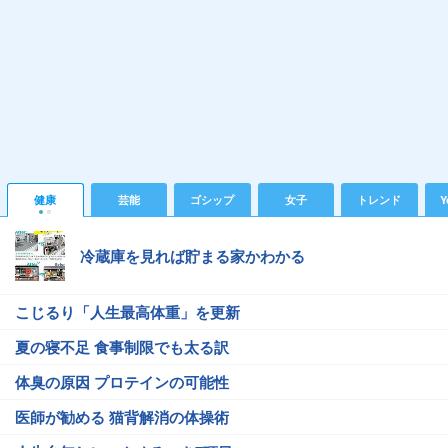
健康
芸能
ゴシップ
女子
トレンド
Y
冷蔵庫を見れば貯まる家かわかる
こじるり「人生最高体重」を更新
夏の寝不足 食事制限でも太る訳
体臭の原因 プロテインの可能性
医師が勧める 猫背解消の体操術