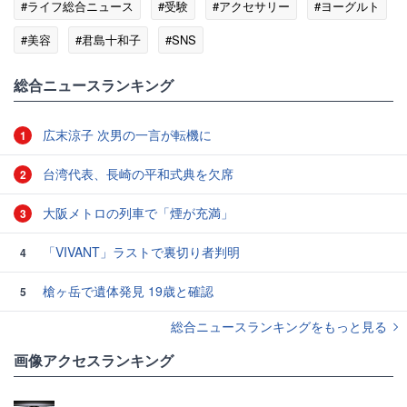
#ライフ総合ニュース
#受験
#アクセサリー
#ヨーグルト
#美容
#君島十和子
#SNS
総合ニュースランキング
広末涼子 次男の一言が転機に
1
台湾代表、長崎の平和式典を欠席
2
大阪メトロの列車で「煙が充満」
3
「VIVANT」ラストで裏切り者判明
4
槍ヶ岳で遺体発見 19歳と確認
5
総合ニュースランキングをもっと見る
画像アクセスランキング