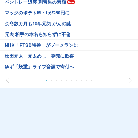
ベントレー追突 刺青男の素顔
マックのポテトM・Lが250円に
余命数カ月も10年元気 がんの謎
元夫 相手の本名も知らずに不倫
NHK「PTSD特番」がブーメランに
松田元太「元太めし」発売に歓喜
ゆず「幾重」ライブ音源で寄付へ