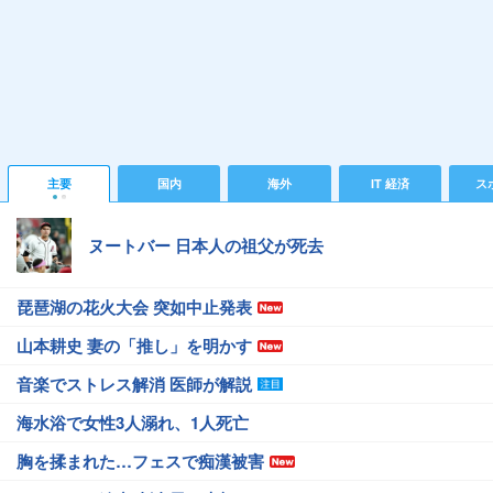
主要
国内
海外
IT 経済
ス
ヌートバー 日本人の祖父が死去
琵琶湖の花火大会 突如中止発表
山本耕史 妻の「推し」を明かす
音楽でストレス解消 医師が解説
海水浴で女性3人溺れ、1人死亡
胸を揉まれた…フェスで痴漢被害