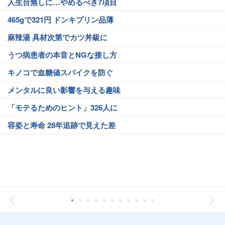
人生台無しに…やめるべき7項目
465gで321円 ドンキプリン品薄
麻辣湯 具材次第でカツ丼級に
うつ病患者の本音とNGな接し方
キノコで血糖値スパイクを防ぐ
メンタルに良い影響を与える趣味
「モテるためのヒント」326人に
容姿と寿命 28年追跡で見えた差