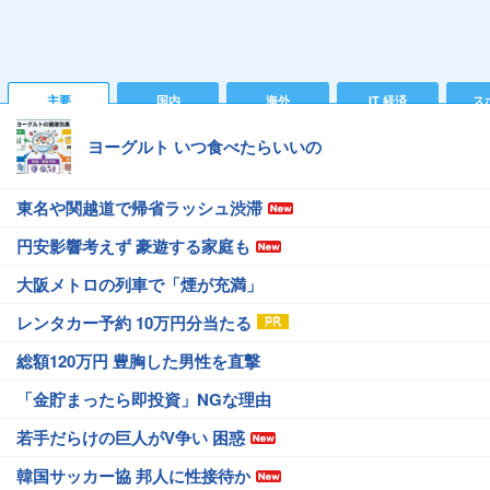
主要
国内
海外
IT 経済
ス
ヨーグルト いつ食べたらいいの
東名や関越道で帰省ラッシュ渋滞
円安影響考えず 豪遊する家庭も
大阪メトロの列車で「煙が充満」
レンタカー予約 10万円分当たる
総額120万円 豊胸した男性を直撃
「金貯まったら即投資」NGな理由
若手だらけの巨人がV争い 困惑
韓国サッカー協 邦人に性接待か