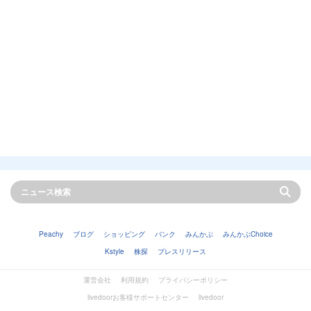
Peachy
ブログ
ショッピング
バンク
みんかぶ
みんかぶChoice
Kstyle
株探
プレスリリース
運営会社
利用規約
プライバシーポリシー
livedoorお客様サポートセンター
livedoor