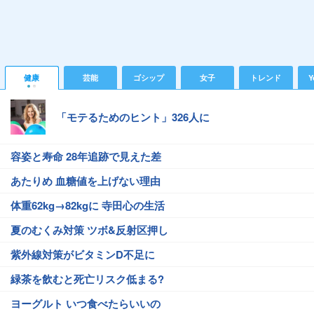
健康
芸能
ゴシップ
女子
トレンド
Y
「モテるためのヒント」326人に
容姿と寿命 28年追跡で見えた差
あたりめ 血糖値を上げない理由
体重62kg→82kgに 寺田心の生活
夏のむくみ対策 ツボ&反射区押し
紫外線対策がビタミンD不足に
緑茶を飲むと死亡リスク低まる?
ヨーグルト いつ食べたらいいの