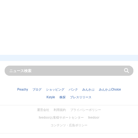
Peachy
ブログ
ショッピング
バンク
みんかぶ
みんかぶChoice
Kstyle
株探
プレスリリース
運営会社
利用規約
プライバシーポリシー
livedoorお客様サポートセンター
livedoor
コンテンツ・広告ポリシー