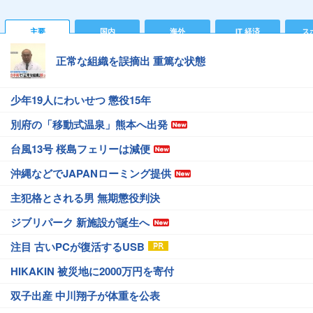
主要
国内
海外
IT 経済
ス
正常な組織を誤摘出 重篤な状態
少年19人にわいせつ 懲役15年
別府の「移動式温泉」熊本へ出発
台風13号 桜島フェリーは減便
沖縄などでJAPANローミング提供
主犯格とされる男 無期懲役判決
ジブリパーク 新施設が誕生へ
注目 古いPCが復活するUSB
HIKAKIN 被災地に2000万円を寄付
双子出産 中川翔子が体重を公表