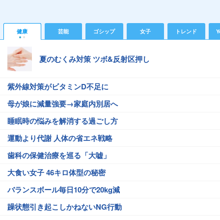
健康
芸能
ゴシップ
女子
トレンド
Y
夏のむくみ対策 ツボ&反射区押し
紫外線対策がビタミンD不足に
母が娘に減量強要→家庭内別居へ
睡眠時の悩みを解消する過ごし方
運動より代謝 人体の省エネ戦略
歯科の保健治療を巡る「大嘘」
大食い女子 46キロ体型の秘密
バランスボール毎日10分で20kg減
躁状態引き起こしかねないNG行動