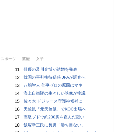
スポーツ
芸能
女子
11.
俳優の及川光博が結婚を発表
12.
韓国の審判接待疑惑 JFAが調査へ
13.
八嶋智人 仕事ゼロの原因はマネ
14.
海上自衛隊の生々しい映像が物議
15.
佐々木 ドジャース守護神候補に
16.
天竺鼠「元天竺鼠」でKOC出場へ
17.
高級ブドウ約200房を盗んだ疑い
18.
飯塚幸三氏に長男「勝ち目ない」