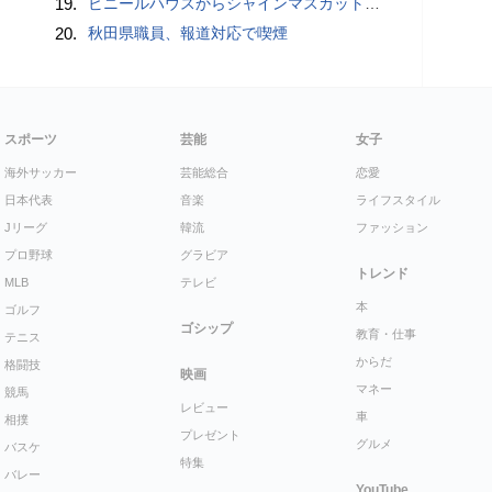
19.
ビニールハウスからシャインマスカット約200房を盗んだ疑い ネットで販売か 無職の男（42）逮捕 岡山県警
20.
秋田県職員、報道対応で喫煙
スポーツ
芸能
女子
海外サッカー
芸能総合
恋愛
日本代表
音楽
ライフスタイル
Jリーグ
韓流
ファッション
プロ野球
グラビア
トレンド
MLB
テレビ
本
ゴルフ
ゴシップ
教育・仕事
テニス
からだ
格闘技
映画
マネー
競馬
レビュー
車
相撲
プレゼント
グルメ
バスケ
特集
バレー
YouTube