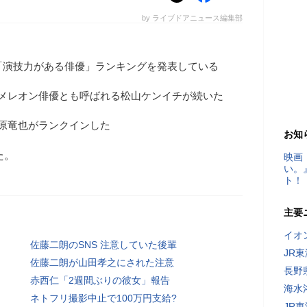
by ライブドアニュース編集部
「演技力がある俳優」ランキングを発表している
カメレオン俳優とも呼ばれる松山ケンイチが続いた
原竜也がランクインした
お知
た。
映画
い。
ト！
主要
イオ
佐藤二朗のSNS 注意していた後輩
JR
佐藤二朗が山田孝之にされた注意
長野
赤西仁「2週間ぶりの彼女」報告
海水
ネトフリ撮影中止で100万円支給?
JR