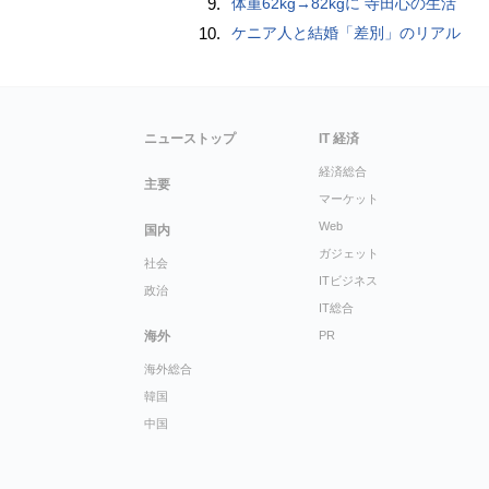
9.
体重62kg→82kgに 寺田心の生活
10.
ケニア人と結婚「差別」のリアル
ニューストップ
IT 経済
経済総合
主要
マーケット
Web
国内
ガジェット
社会
ITビジネス
政治
IT総合
海外
PR
海外総合
韓国
中国