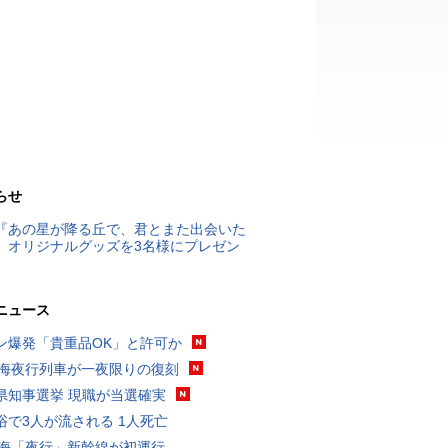
らせ
『あの星が降る丘で、君とまた出会いた
』オリジナルグッズを3名様にプレゼン
ニュース
ン爆発「貴重品OK」と許可か
東海夜行列車が一夜限りの復刻
県知事選挙 現職が当選確実
浴で3人が流される 1人死亡
東海「夜行」新幹線が初運行