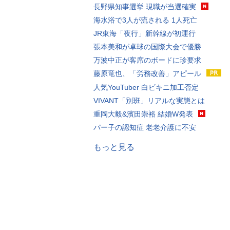
長野県知事選挙 現職が当選確実
海水浴で3人が流される 1人死亡
JR東海「夜行」新幹線が初運行
張本美和が卓球の国際大会で優勝
万波中正が客席のボードに珍要求
藤原竜也、「労務改善」アピール
人気YouTuber 白ビキニ加工否定
VIVANT「別班」リアルな実態とは
重岡大毅&濱田崇裕 結婚W発表
パー子の認知症 老老介護に不安
もっと見る