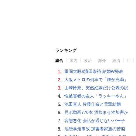
ランキング
総合
国内
政治
海外
経済
IT
1.
重岡大毅&濱田崇裕 結婚W発表
2.
大阪メトロの列車で「煙が充満」
3.
山崎怜奈、突然妊娠だけ公表の訳
4.
性被害者の友人「ラッキーやん」
5.
池田直人 佐藤佳奈と電撃結婚
6.
児ポ動画770本 酒飲ませ性加害か
7.
容態悪化 会話が通じないパー子
8.
池袋暴走事故 加害者家族の苦悩