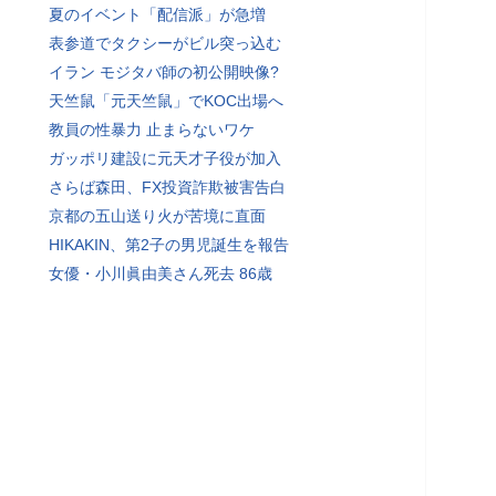
夏のイベント「配信派」が急増
表参道でタクシーがビル突っ込む
イラン モジタバ師の初公開映像?
天竺鼠「元天竺鼠」でKOC出場へ
教員の性暴力 止まらないワケ
ガッポリ建設に元天才子役が加入
さらば森田、FX投資詐欺被害告白
京都の五山送り火が苦境に直面
HIKAKIN、第2子の男児誕生を報告
女優・小川眞由美さん死去 86歳