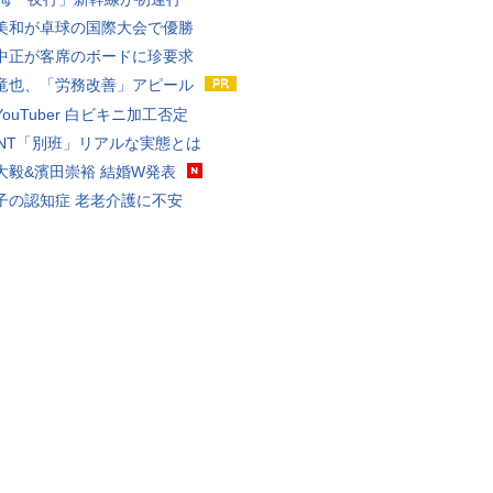
美和が卓球の国際大会で優勝
中正が客席のボードに珍要求
竜也、「労務改善」アピール
ouTuber 白ビキニ加工否定
VANT「別班」リアルな実態とは
大毅&濱田崇裕 結婚W発表
子の認知症 老老介護に不安