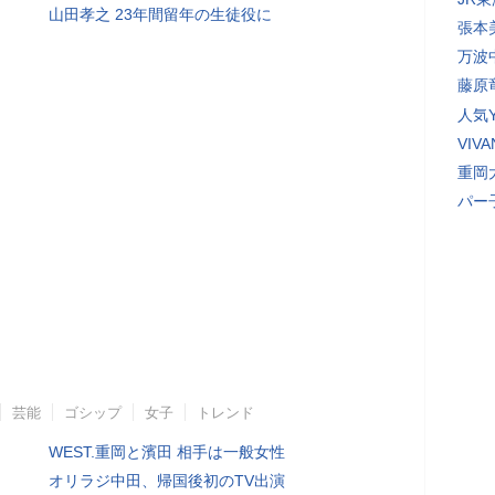
山田孝之 23年間留年の生徒役に
張本
万波
藤原
人気Y
VI
重岡
パー
芸能
ゴシップ
女子
トレンド
WEST.重岡と濱田 相手は一般女性
オリラジ中田、帰国後初のTV出演