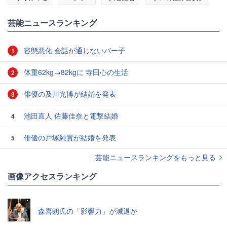
芸能ニュースランキング
容態悪化 会話が通じないパー子
1
体重62kg→82kgに 寺田心の生活
2
俳優の及川光博が結婚を発表
3
池田直人 佐藤佳奈と電撃結婚
4
俳優の戸塚純貴が結婚を発表
5
芸能ニュースランキングをもっと見る
画像アクセスランキング
森喜朗氏の「影響力」が減退か