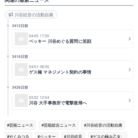
川谷絵音の活動自粛
3412日前
04/05 17:00
ベッキー 川谷めぐる質問に笑顔
3416日前
04/01 08:00
ゲス極 マネジメント契約の事情
3426日前
03/22 12:04
川谷 大手事務所で電撃復帰へ
#芸能ニュース
#芸能総合ニュース
#川谷絵音の活動自粛
#やくみつる
#ベッキー
#川谷絵音
#ゲスの極み乙女。