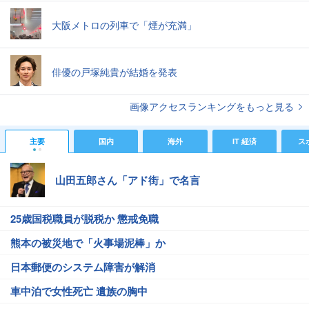
大阪メトロの列車で「煙が充満」
俳優の戸塚純貴が結婚を発表
画像アクセスランキングをもっと見る
主要
国内
海外
IT 経済
ス
山田五郎さん「アド街」で名言
25歳国税職員が脱税か 懲戒免職
熊本の被災地で「火事場泥棒」か
日本郵便のシステム障害が解消
車中泊で女性死亡 遺族の胸中