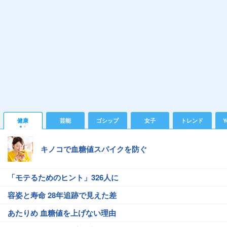
健康
芸能
ゴシップ
女子
トレンド
Y
キノコで血糖値スパイクを防ぐ
「モテるためのヒント」326人に
容姿と寿命 28年追跡で見えた差
あたりめ 血糖値を上げない理由