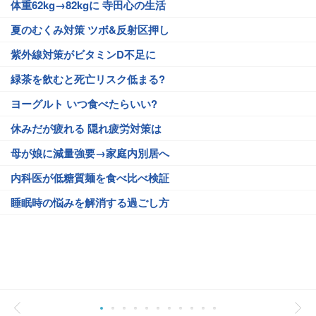
体重62kg→82kgに 寺田心の生活
夏のむくみ対策 ツボ&反射区押し
紫外線対策がビタミンD不足に
緑茶を飲むと死亡リスク低まる?
ヨーグルト いつ食べたらいい?
休みだが疲れる 隠れ疲労対策は
母が娘に減量強要→家庭内別居へ
内科医が低糖質麺を食べ比べ検証
睡眠時の悩みを解消する過ごし方