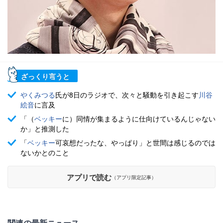
ざっくり言うと
やくみつる
氏が8日のラジオで、次々と騒動を引き起こす
川谷
絵音
に言及
「（
ベッキー
に）同情が集まるように仕向けているんじゃない
か」と推測した
「
ベッキー
可哀想だったな、やっぱり」と世間は感じるのでは
ないかとのこと
アプリで読む
（アプリ限定記事）
関連の最新ニュース