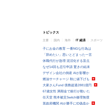
トピックス
主要
国内
海外
IT 経済
スポーツ
子にお金の教育 一番NGな行為は
「辞めたい」思いとどまった一言
休職代行が急増 泥沼化する盲点
なぜ14回も忌引申請 驚きの結末
デザイン会社の倒産 AIが影響か
燃油サーチャージ 秋に値下げも
大家さんFund 債務超過2881億円
67歳女性 満期金で銀行が動いた
任天堂 熊本被災Switch修理無償
英政府機関 AIが勝手にID偽造か