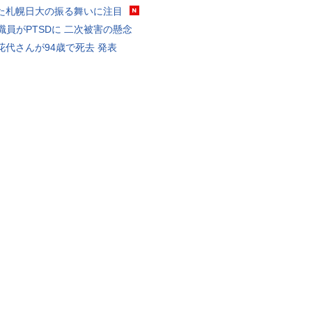
た札幌日大の振る舞いに注目
K職員がPTSDに 二次被害の懸念
花代さんが94歳で死去 発表