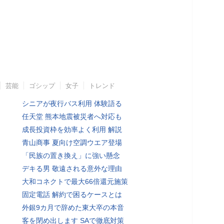
芸能
ゴシップ
女子
トレンド
シニアが夜行バス利用 体験語る
任天堂 熊本地震被災者へ対応も
成長投資枠を効率よく利用 解説
青山商事 夏向け空調ウエア登場
「民族の置き換え」に強い懸念
デキる男 敬遠される意外な理由
大和コネクトで最大66倍還元施策
固定電話 解約で困るケースとは
外銀9カ月で辞めた東大卒の本音
客を閉め出します SAで徹底対策