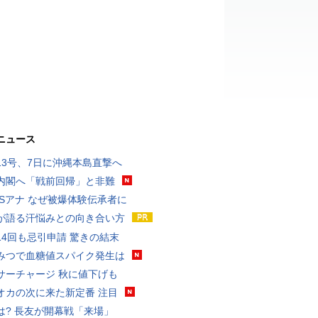
ニュース
13号、7日に沖縄本島直撃へ
内閣へ「戦前回帰」と非難
BSアナ なぜ被爆体験伝承者に
が語る汗悩みとの向き合い方
14回も忌引申請 驚きの結末
みつで血糖値スパイク発生は
サーチャージ 秋に値下げも
オカの次に来た新定番 注目
は? 長友が開幕戦「来場」