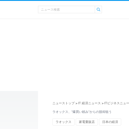
ニューストップ
IT 経済ニュース
ITビジネスニュ
>
>
ラオックス、“爆買い頼み”からの脱却狙う
ラオックス
家電量販店
日本の経済