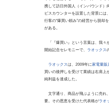
携して訪日外国人（インバウンド）
ビスカウンターを設置した背景には
行客の“爆買い頼み”の経営から脱却
がある。
「『爆買い』という言葉は、我々が
開始記念セレモニーで、
ラオックス
ラオックス
は、2009年に
家電量販
買いの後押しを受けて業績は右肩上が
純利益を達成した。
文字通り、商品が飛ぶように売れ、
要。その恩恵を受けた代表格が
ラオ