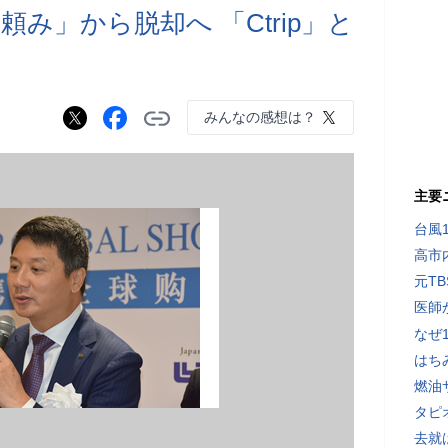
み」から脱却へ 「Ctrip」と
みんなの感想は？
主要
台風
高市
元T
医師
なぜ
はち
燃油
タピ
去就