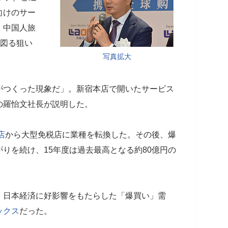
向けのサー
、中国人旅
を図る狙い
写真拡大
つくった現象だ」。新宿本店で開いたサービス
の羅怡文社長が説明した。
店
から大型免税店に業種を転換した。その後、爆
りを続け、15年度は過去最高となる約80億円の
日本経済に好影響をもたらした「爆買い」需
ックス
だった。