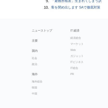
9.
「避難所格差」生まれてしまう訳
10.
客を閉め出します SAで徹底対策
ニューストップ
IT 経済
経済総合
主要
マーケット
Web
国内
ガジェット
社会
ITビジネス
政治
IT総合
海外
PR
海外総合
韓国
中国