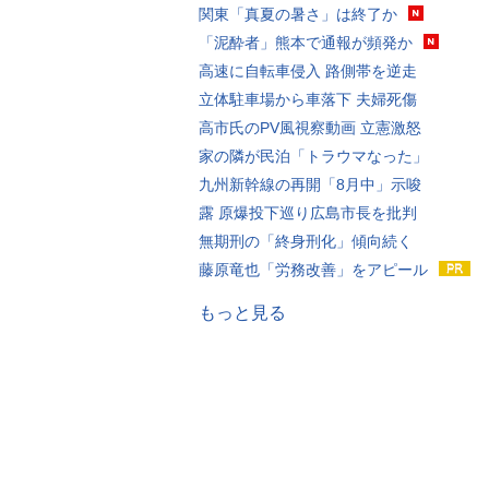
関東「真夏の暑さ」は終了か
「泥酔者」熊本で通報が頻発か
高速に自転車侵入 路側帯を逆走
立体駐車場から車落下 夫婦死傷
高市氏のPV風視察動画 立憲激怒
家の隣が民泊「トラウマなった」
九州新幹線の再開「8月中」示唆
露 原爆投下巡り広島市長を批判
無期刑の「終身刑化」傾向続く
藤原竜也「労務改善」をアピール
もっと見る