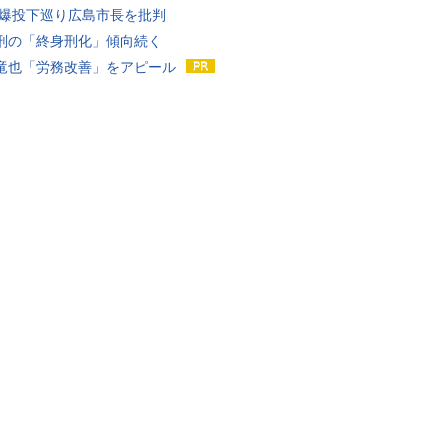
原爆投下巡り広島市長を批判
刑の「終身刑化」傾向続く
竜也「労務改善」をアピール