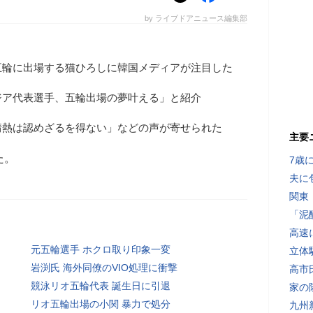
by ライブドアニュース編集部
五輪に出場する猫ひろしに韓国メディアが注目した
ジア代表選手、五輪出場の夢叶える」と紹介
情熱は認めざるを得ない」などの声が寄せられた
主要
た。
7歳
夫に
関東
「泥
高速
元五輪選手 ホクロ取り印象一変
立体
岩渕氏 海外同僚のVIO処理に衝撃
高市
競泳リオ五輪代表 誕生日に引退
家の
リオ五輪出場の小関 暴力で処分
九州