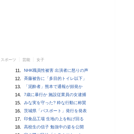
スポーツ
芸能
女子
11.
NHK職員性被害 出演者に怒りの声
12.
斉藤被告に「多目的トイレ以下」
13.
「泥酔者」熊本で通報が頻発か
14.
7歳に暴行か 施設従業員の女逮捕
15.
みな実を守った? 粋な行動に称賛
16.
茨城県「パスポート」発行を発表
17.
印食品工場 生地の上を転げ回る
18.
高校生の信子 勉強中の姿を公開