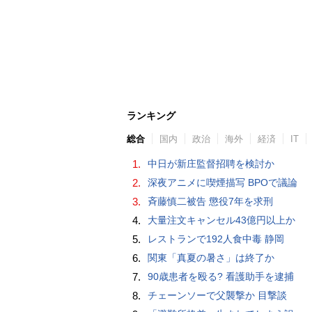
ランキング
総合
国内
政治
海外
経済
IT
1.
中日が新庄監督招聘を検討か
2.
深夜アニメに喫煙描写 BPOで議論
3.
斉藤慎二被告 懲役7年を求刑
4.
大量注文キャンセル43億円以上か
5.
レストランで192人食中毒 静岡
6.
関東「真夏の暑さ」は終了か
7.
90歳患者を殴る? 看護助手を逮捕
8.
チェーンソーで父襲撃か 目撃談