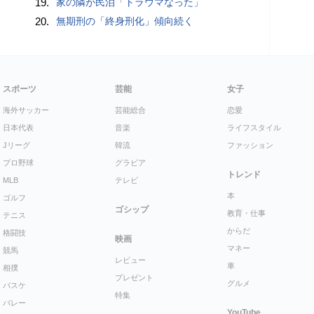
19.
家の隣が民泊「トラウマなった」
20.
無期刑の「終身刑化」傾向続く
スポーツ
芸能
女子
海外サッカー
芸能総合
恋愛
日本代表
音楽
ライフスタイル
Jリーグ
韓流
ファッション
プロ野球
グラビア
トレンド
MLB
テレビ
本
ゴルフ
ゴシップ
教育・仕事
テニス
からだ
格闘技
映画
マネー
競馬
レビュー
車
相撲
プレゼント
グルメ
バスケ
特集
バレー
YouTube