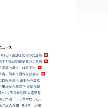
ニュース
に暴行か 施設従業員の女逮捕
包丁? 毎日新聞記者の女逮捕
「真夏の暑さ」は終了か
酔者」熊本で通報が頻発か
に自転車侵入 路側帯を逆走
駐車場から車落下 夫婦死傷
氏のPV風視察動画 立憲激怒
隣が民泊「トラウマなった」
新幹線の再開「8月中」示唆