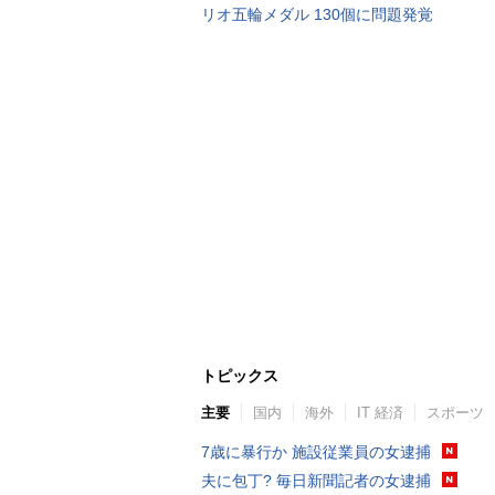
リオ五輪メダル 130個に問題発覚
トピックス
主要
国内
海外
IT 経済
スポーツ
7歳に暴行か 施設従業員の女逮捕
夫に包丁? 毎日新聞記者の女逮捕