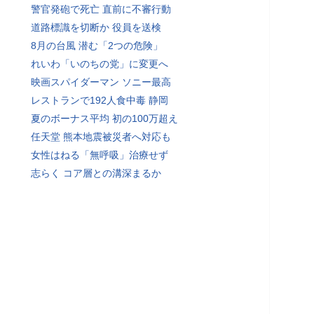
警官発砲で死亡 直前に不審行動
道路標識を切断か 役員を送検
8月の台風 潜む「2つの危険」
れいわ「いのちの党」に変更へ
映画スパイダーマン ソニー最高
レストランで192人食中毒 静岡
夏のボーナス平均 初の100万超え
任天堂 熊本地震被災者へ対応も
女性はねる「無呼吸」治療せず
志らく コア層との溝深まるか