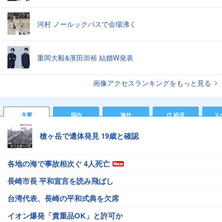
河村 ノールックパスで会場沸く
重岡大毅&濱田崇裕 結婚W発表
画像アクセスランキングをもっと見る
主要
国内
海外
IT 経済
ス
槍ヶ岳で遺体発見 19歳と確認
各地の海で事故相次ぐ 4人死亡
長崎市長 平和宣言を読み飛ばし
台湾代表、長崎の平和式典を欠席
イオン爆発「貴重品OK」と許可か