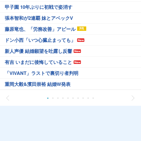
甲子園 10年ぶりに初戦で姿消す
張本智和が2連覇 妹とアベックV
藤原竜也、「労務改善」アピール
ドン小西「いつ心臓止まっても」
新人声優 結婚願望を吐露し反響
有吉 いまだに後悔していること
「VIVANT」ラストで裏切り者判明
重岡大毅&濱田崇裕 結婚W発表