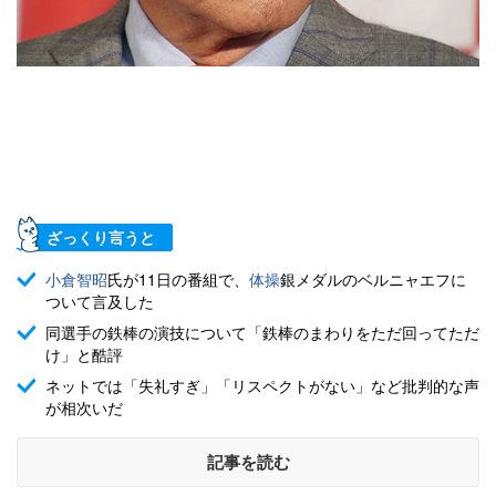
ざっくり言うと
小倉智昭
氏が11日の番組で、
体操
銀メダルのベルニャエフに
ついて言及した
同選手の鉄棒の演技について「鉄棒のまわりをただ回ってただ
け」と酷評
ネットでは「失礼すぎ」「リスペクトがない」など批判的な声
が相次いだ
記事を読む