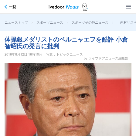
一覧
>
>
>
「内村リス
ニューストップ
スポーツニュース
スポーツその他ニュース
体操銀メダリストのベルニャエフを酷評 小倉
智昭氏の発言に批判
2016年8月12日 16時10分
写真：トピックニュース
by ライブドアニュース編集部