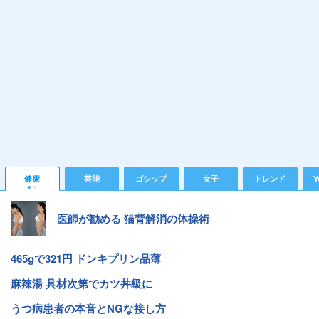
健康
芸能
ゴシップ
女子
トレンド
Y
医師が勧める 猫背解消の体操術
465gで321円 ドンキプリン品薄
麻辣湯 具材次第でカツ丼級に
うつ病患者の本音とNGな接し方