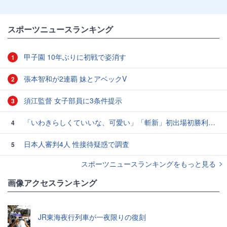
スポーツニュースランキング
甲子園 10年ぶりに初戦で姿消す
1
張本智和が2連覇 妹とアベックV
2
須江監督 女子部員に3条件提示
3
「いわきらしくていいな、可愛い」「斬新」初出場初勝利の東日本国際大昌平、アルプス彩ったフラダンス部の応援に反響 部員は感無量「夢を見ているよう」
4
日本人審判4人 性接待疑惑で調査
5
スポーツニュースランキングをもっと見る
画像アクセスランキング
JR東海夜行列車が一夜限りの復刻