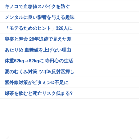
キノコで血糖値スパイクを防ぐ
メンタルに良い影響を与える趣味
「モテるためのヒント」326人に
容姿と寿命 28年追跡で見えた差
あたりめ 血糖値を上げない理由
体重62kg→82kgに 寺田心の生活
夏のむくみ対策 ツボ&反射区押し
紫外線対策がビタミンD不足に
緑茶を飲むと死亡リスク低まる?