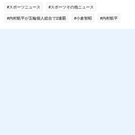
#スポーツニュース
#スポーツその他ニュース
#内村航平が五輪個人総合で2連覇
#小倉智昭
#内村航平
#体操
#炎上・批判