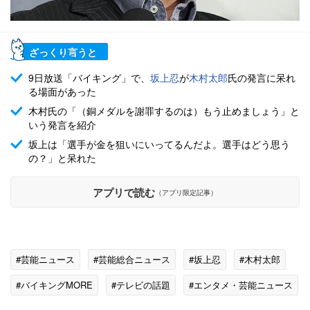
ざっくり言うと
9日放送「バイキング」で、
坂上忍
が
木村太郎
氏の発言に呆れ
る場面があった
木村氏の「（銅メダルを謝罪するのは）もう止めましょう」と
いう発言を紹介
坂上は「選手が金を狙いにいってるんだよ。選手はどう思う
の？」と呆れた
アプリで読む
（アプリ限定記事）
#芸能ニュース
#芸能総合ニュース
#坂上忍
#木村太郎
#バイキングMORE
#テレビの話題
#エンタメ・芸能ニュース