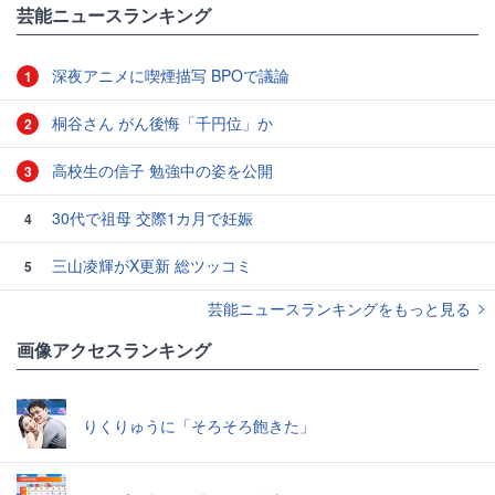
芸能ニュースランキング
深夜アニメに喫煙描写 BPOで議論
1
桐谷さん がん後悔「千円位」か
2
高校生の信子 勉強中の姿を公開
3
30代で祖母 交際1カ月で妊娠
4
三山凌輝がX更新 総ツッコミ
5
芸能ニュースランキングをもっと見る
画像アクセスランキング
りくりゅうに「そろそろ飽きた」