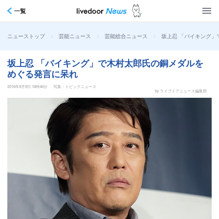
一覧
>
>
>
坂上忍 「バイキング
ニューストップ
芸能ニュース
芸能総合ニュース
坂上忍 「バイキング」で木村太郎氏の銅メダルを
めぐる発言に呆れ
2016年8月9日 16時46分
写真：トピックニュース
by ライブドアニュース編集部