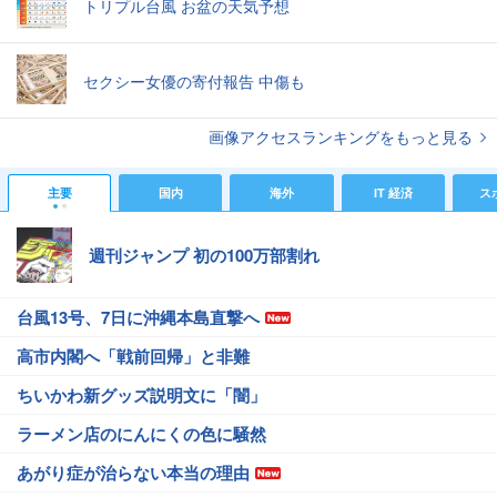
トリプル台風 お盆の天気予想
セクシー女優の寄付報告 中傷も
画像アクセスランキングをもっと見る
主要
国内
海外
IT 経済
ス
週刊ジャンプ 初の100万部割れ
台風13号、7日に沖縄本島直撃へ
高市内閣へ「戦前回帰」と非難
ちいかわ新グッズ説明文に「闇」
ラーメン店のにんにくの色に騒然
あがり症が治らない本当の理由