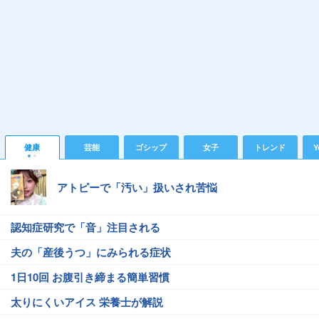
健康
芸能
ゴシップ
女子
トレンド
Y
アトピーで「汚い」扱いされ苦悩
認知症研究で「音」注目される
夫の「産後うつ」にみられる症状
1日10回 お腹引き締まる簡単習慣
太りにくいアイス 栄養士が解説