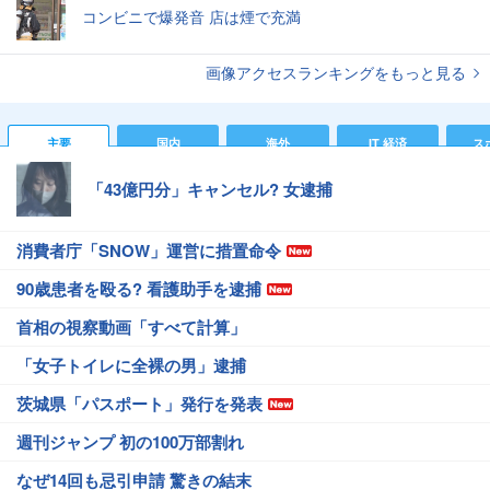
コンビニで爆発音 店は煙で充満
画像アクセスランキングをもっと見る
主要
国内
海外
IT 経済
ス
「43億円分」キャンセル? 女逮捕
消費者庁「SNOW」運営に措置命令
90歳患者を殴る? 看護助手を逮捕
首相の視察動画「すべて計算」
「女子トイレに全裸の男」逮捕
茨城県「パスポート」発行を発表
週刊ジャンプ 初の100万部割れ
なぜ14回も忌引申請 驚きの結末