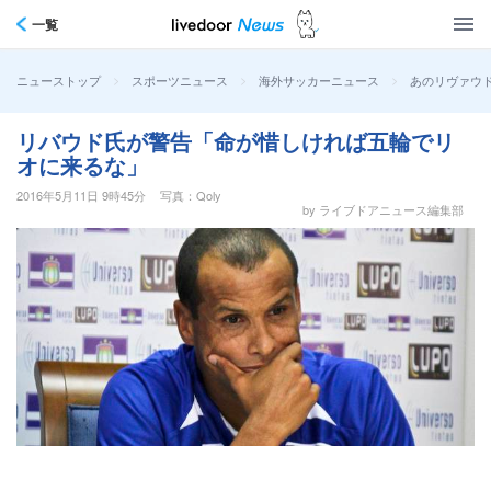
一覧
>
>
>
あのリヴァウ
ニューストップ
スポーツニュース
海外サッカーニュース
リバウド氏が警告「命が惜しければ五輪でリ
オに来るな」
2016年5月11日 9時45分
写真：Qoly
by ライブドアニュース編集部