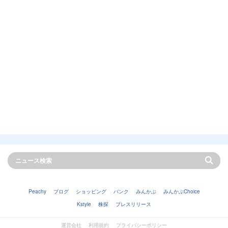
Peachy
ブログ
ショッピング
バンク
みんかぶ
みんかぶChoice
Kstyle
株探
プレスリリース
運営会社
利用規約
プライバシーポリシー