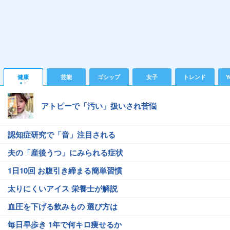
健康
芸能
ゴシップ
女子
トレンド
Y
アトピーで「汚い」扱いされ苦悩
認知症研究で「音」注目される
夫の「産後うつ」にみられる症状
1日10回 お腹引き締まる簡単習慣
太りにくいアイス 栄養士が解説
血圧を下げる飲みもの 選び方は
毎日早歩き 1年で何キロ痩せるか