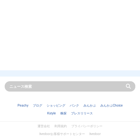
Peachy
ブログ
ショッピング
バンク
みんかぶ
みんかぶChoice
Kstyle
株探
プレスリリース
運営会社
利用規約
プライバシーポリシー
livedoorお客様サポートセンター
livedoor