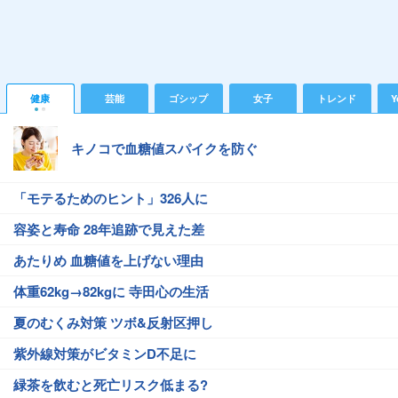
健康
芸能
ゴシップ
女子
トレンド
Y
キノコで血糖値スパイクを防ぐ
「モテるためのヒント」326人に
容姿と寿命 28年追跡で見えた差
あたりめ 血糖値を上げない理由
体重62kg→82kgに 寺田心の生活
夏のむくみ対策 ツボ&反射区押し
紫外線対策がビタミンD不足に
緑茶を飲むと死亡リスク低まる?