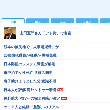
主要
国内
海外
IT 経済
ス
山田五郎さん「アド街」で名言
熊本の被災地で「火事場泥棒」か
25歳国税職員が脱税か 懲戒免職
日本郵便のシステム障害が解消
車中泊で女性死亡 遺族の胸中
息子助けようとした父 意識不明
日本人が誤解 海外タトゥー事情
佐野航大 PSVへの完全移籍が決定
ケニア人と結婚「差別」のリアル