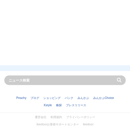
Peachy
ブログ
ショッピング
バンク
みんかぶ
みんかぶChoice
Kstyle
株探
プレスリリース
運営会社
利用規約
プライバシーポリシー
livedoorお客様サポートセンター
livedoor