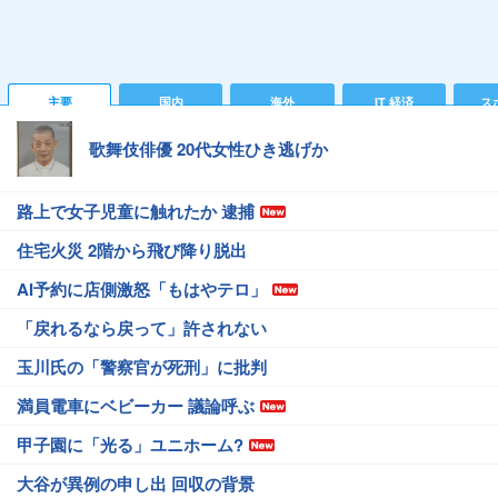
主要
国内
海外
IT 経済
ス
歌舞伎俳優 20代女性ひき逃げか
路上で女子児童に触れたか 逮捕
住宅火災 2階から飛び降り脱出
AI予約に店側激怒「もはやテロ」
「戻れるなら戻って」許されない
玉川氏の「警察官が死刑」に批判
満員電車にベビーカー 議論呼ぶ
甲子園に「光る」ユニホーム?
大谷が異例の申し出 回収の背景