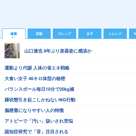
健康
芸能
ゴシップ
女子
トレンド
Y
山口達也 8年ぶり楽器姿に感涙か
運動より代謝 人体の省エネ戦略
大食い女子 46キロ体型の秘密
バランスボール毎日10分で20kg減
躁状態引き起こしかねないNG行動
脳梗塞になりやすい人の特徴
アトピーで「汚い」扱いされ苦悩
認知症研究で「音」注目される