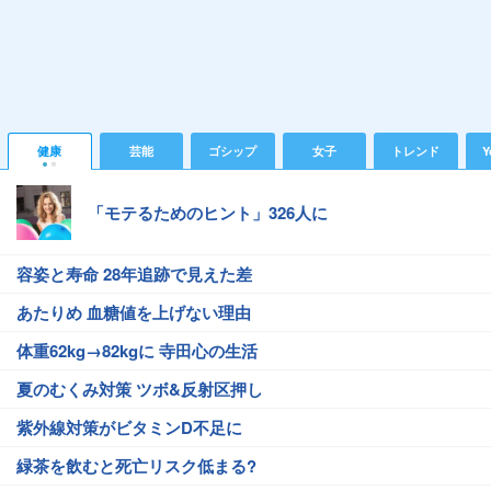
健康
芸能
ゴシップ
女子
トレンド
Y
「モテるためのヒント」326人に
容姿と寿命 28年追跡で見えた差
あたりめ 血糖値を上げない理由
体重62kg→82kgに 寺田心の生活
夏のむくみ対策 ツボ&反射区押し
紫外線対策がビタミンD不足に
緑茶を飲むと死亡リスク低まる?