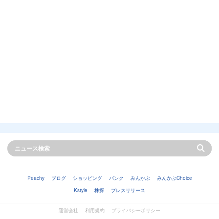
Peachy
ブログ
ショッピング
バンク
みんかぶ
みんかぶChoice
Kstyle
株探
プレスリリース
運営会社
利用規約
プライバシーポリシー