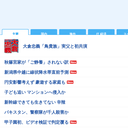
主要
国内
海外
IT 経済
ス
大倉忠義「鳥貴族」実父と初共演
秋篠宮家が「ご静養」されない訳
新潟県中越に線状降水帯直前予測
円安影響考えず 豪遊する家庭も
子ども追い マンションへ侵入か
新幹線できても生きてない 辛辣
パキスタン、警察隊が千人殺害か
甲子園初、ビデオ検証で判定覆る