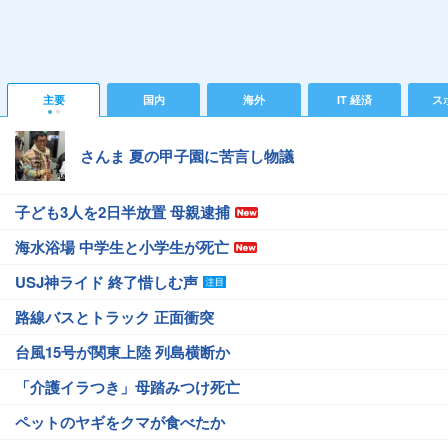
主要
国内
海外
IT 経済
ス
さんま 夏の甲子園に苦言し物議
子ども3人を2日半放置 母親逮捕
海水浴場 中学生と小学生が死亡
USJ神ライド 終了惜しむ声
路線バスとトラック 正面衝突
台風15号が関東上陸 列島横断か
「介護イラつき」母踏みつけ死亡
ペットのヤギをクマが食べたか