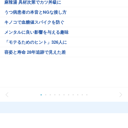
麻辣湯 具材次第でカツ丼級に
うつ病患者の本音とNGな接し方
キノコで血糖値スパイクを防ぐ
メンタルに良い影響を与える趣味
「モテるためのヒント」326人に
容姿と寿命 28年追跡で見えた差