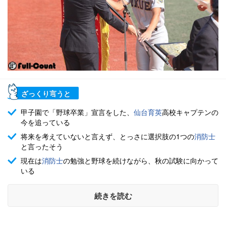
ざっくり言うと
甲子園で「野球卒業」宣言をした、
仙台育英
高校キャプテンの
今を追っている
将来を考えていないと言えず、とっさに選択肢の1つの
消防士
と言ったそう
現在は
消防士
の勉強と野球を続けながら、秋の試験に向かって
いる
続きを読む