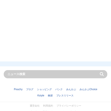
Peachy
ブログ
ショッピング
バンク
みんかぶ
みんかぶChoice
Kstyle
株探
プレスリリース
運営会社
利用規約
プライバシーポリシー