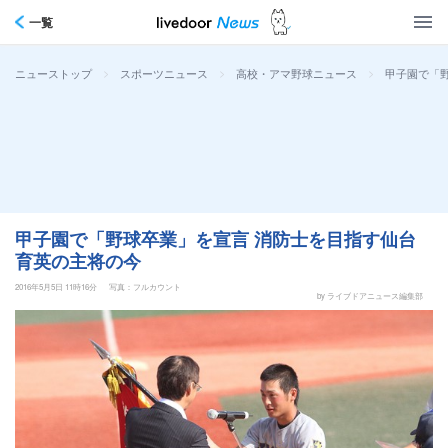
一覧
>
>
>
甲子園で「
ニューストップ
スポーツニュース
高校・アマ野球ニュース
甲子園で「野球卒業」を宣言 消防士を目指す仙台
育英の主将の今
2016年5月5日 11時16分
写真：フルカウント
by ライブドアニュース編集部