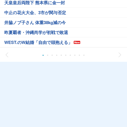
天皇皇后両陛下 熊本県に金一封
中止の花火大会、3市が関与否定
井脇ノブ子さん 体重38kg減の今
昨夏覇者・沖縄尚学が初戦で敗退
WEST.のW結婚「自由で頭抱える」