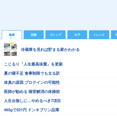
健康
芸能
ゴシップ
女子
トレンド
Y
冷蔵庫を見れば貯まる家かわかる
こじるり「人生最高体重」を更新
夏の寝不足 食事制限でも太る訳
体臭の原因 プロテインの可能性
医師が勧める 猫背解消の体操術
人生台無しに…やめるべき7項目
465gで321円 ドンキプリン品薄