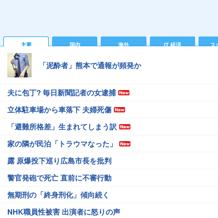
主要
国内
海外
IT 経済
ス
「泥酔者」熊本で通報が頻発か
夫に包丁? 毎日新聞記者の女逮捕
立体駐車場から車落下 夫婦死傷
「避難所格差」生まれてしまう訳
家の隣が民泊「トラウマなった」
露 原爆投下巡り広島市長を批判
警官発砲で死亡 直前に不審行動
無期刑の「終身刑化」傾向続く
NHK職員性被害 出演者に怒りの声