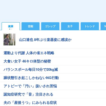
健康
芸能
ゴシップ
女子
トレンド
Y
山口達也 8年ぶり楽器姿に感涙か
運動より代謝 人体の省エネ戦略
大食い女子 46キロ体型の秘密
バランスボール毎日10分で20kg減
躁状態引き起こしかねないNG行動
アトピーで「汚い」扱いされ苦悩
認知症研究で「音」注目される
夫の「産後うつ」にみられる症状