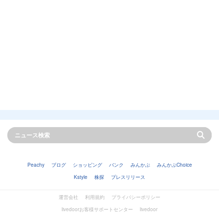
Peachy
ブログ
ショッピング
バンク
みんかぶ
みんかぶChoice
Kstyle
株探
プレスリリース
運営会社
利用規約
プライバシーポリシー
livedoorお客様サポートセンター
livedoor