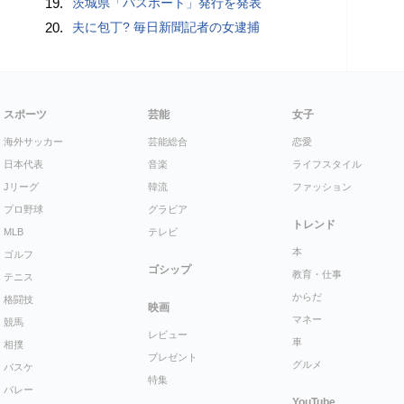
19.
茨城県「パスポート」発行を発表
20.
夫に包丁? 毎日新聞記者の女逮捕
スポーツ
芸能
女子
海外サッカー
芸能総合
恋愛
日本代表
音楽
ライフスタイル
Jリーグ
韓流
ファッション
プロ野球
グラビア
トレンド
MLB
テレビ
本
ゴルフ
ゴシップ
教育・仕事
テニス
からだ
格闘技
映画
マネー
競馬
レビュー
車
相撲
プレゼント
グルメ
バスケ
特集
バレー
YouTube