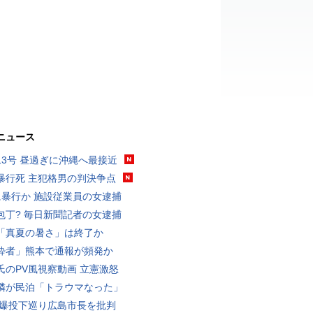
ニュース
13号 昼過ぎに沖縄へ最接近
暴行死 主犯格男の判決争点
に暴行か 施設従業員の女逮捕
包丁? 毎日新聞記者の女逮捕
「真夏の暑さ」は終了か
酔者」熊本で通報が頻発か
氏のPV風視察動画 立憲激怒
隣が民泊「トラウマなった」
原爆投下巡り広島市長を批判