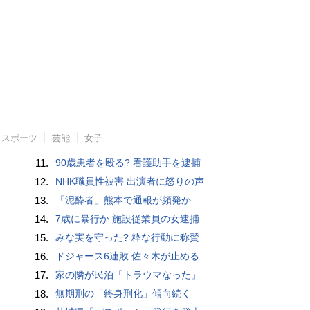
スポーツ
芸能
女子
11.
90歳患者を殴る? 看護助手を逮捕
12.
NHK職員性被害 出演者に怒りの声
13.
「泥酔者」熊本で通報が頻発か
14.
7歳に暴行か 施設従業員の女逮捕
15.
みな実を守った? 粋な行動に称賛
16.
ドジャース6連敗 佐々木が止める
17.
家の隣が民泊「トラウマなった」
18.
無期刑の「終身刑化」傾向続く