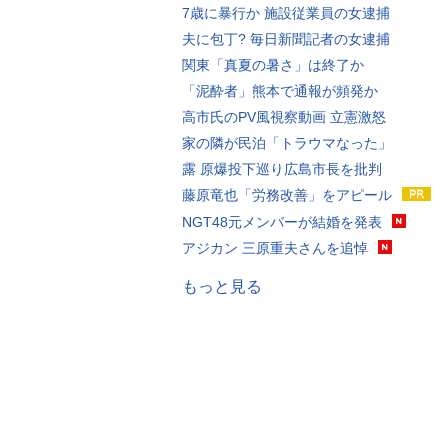
7歳に暴行か 施設従業員の女逮捕
夫に包丁? 毎日新聞記者の女逮捕
関東「真夏の暑さ」は終了か
「泥酔者」熊本で通報が頻発か
高市氏のPV風視察動画 立憲激怒
家の隣が民泊「トラウマなった」
露 原爆投下巡り広島市長を批判
藤原竜也「労務改善」をアピール
NGT48元メンバーが結婚を発表
アジカン 三原重夫さんを追悼
もっと見る