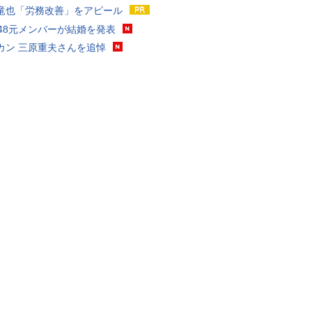
竜也「労務改善」をアピール
T48元メンバーが結婚を発表
カン 三原重夫さんを追悼