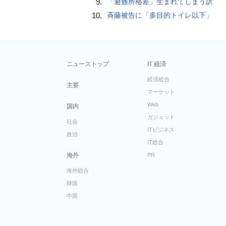
9.
「避難所格差」生まれてしまう訳
10.
斉藤被告に「多目的トイレ以下」
ニューストップ
IT 経済
経済総合
主要
マーケット
Web
国内
ガジェット
社会
ITビジネス
政治
IT総合
海外
PR
海外総合
韓国
中国