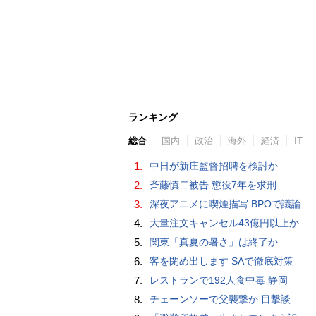
ランキング
総合
国内
政治
海外
経済
IT
1.
中日が新庄監督招聘を検討か
2.
斉藤慎二被告 懲役7年を求刑
3.
深夜アニメに喫煙描写 BPOで議論
4.
大量注文キャンセル43億円以上か
5.
関東「真夏の暑さ」は終了か
6.
客を閉め出します SAで徹底対策
7.
レストランで192人食中毒 静岡
8.
チェーンソーで父襲撃か 目撃談