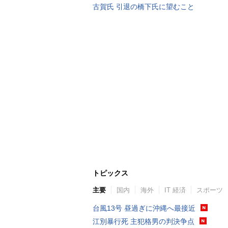
古賀氏 引退の橋下氏に望むこと
トピックス
主要
国内
海外
IT 経済
スポーツ
台風13号 昼過ぎに沖縄へ最接近
江別暴行死 主犯格男の判決争点