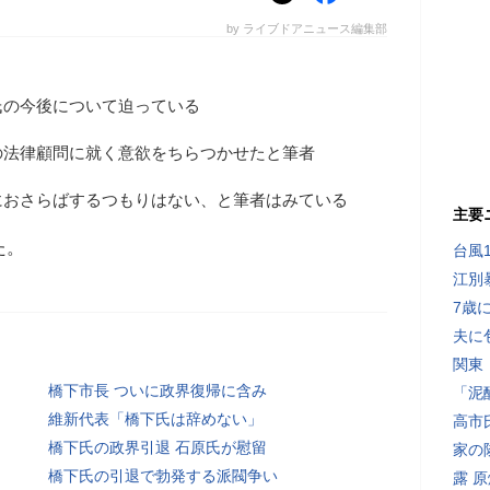
by ライブドアニュース編集部
氏の今後について迫っている
の法律顧問に就く意欲をちらつかせたと筆者
におさらばするつもりはない、と筆者はみている
主要
た。
台風
江別
7歳
夫に
関東
橋下市長 ついに政界復帰に含み
「泥
維新代表「橋下氏は辞めない」
高市
橋下氏の政界引退 石原氏が慰留
家の
橋下氏の引退で勃発する派閥争い
露 