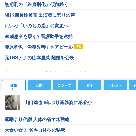
無期刑の「終身刑化」傾向続く
NHK職員性被害 出演者に怒りの声
れいわ「いのちの党」に変更へ
90歳患者を殴る? 看護助手を逮捕
藤原竜也「労務改善」をアピール
元TBSアナの山本里菜 離婚を公表
健康
芸能
ゴシップ
女子
トレンド
Y
山口達也 8年ぶり楽器姿に感涙か
運動より代謝 人体の省エネ戦略
大食い女子 46キロ体型の秘密