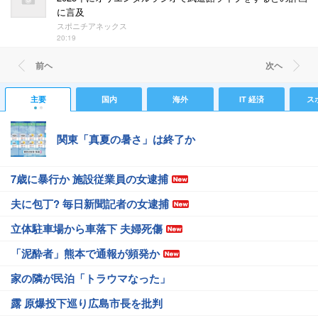
に言及
スポニチアネックス
20:19
前ヘ
次ヘ
主要
国内
海外
IT 経済
ス
関東「真夏の暑さ」は終了か
7歳に暴行か 施設従業員の女逮捕
夫に包丁? 毎日新聞記者の女逮捕
立体駐車場から車落下 夫婦死傷
「泥酔者」熊本で通報が頻発か
家の隣が民泊「トラウマなった」
露 原爆投下巡り広島市長を批判