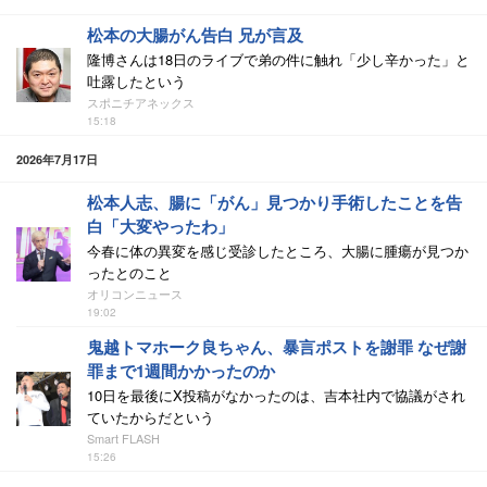
松本の大腸がん告白 兄が言及
隆博さんは18日のライブで弟の件に触れ「少し辛かった」と
吐露したという
スポニチアネックス
15:18
2026年7月17日
松本人志、腸に「がん」見つかり手術したことを告
白「大変やったわ」
今春に体の異変を感じ受診したところ、大腸に腫瘍が見つか
ったとのこと
オリコンニュース
19:02
鬼越トマホーク良ちゃん、暴言ポストを謝罪 なぜ謝
罪まで1週間かかったのか
10日を最後にX投稿がなかったのは、吉本社内で協議がされ
ていたからだという
Smart FLASH
15:26