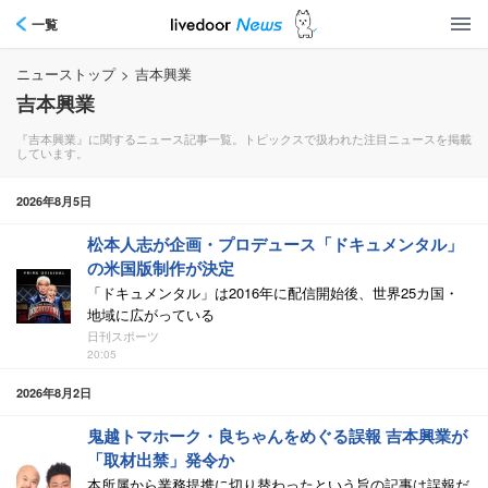
一覧
ニューストップ
>
吉本興業
吉本興業
『吉本興業』に関するニュース記事一覧。トピックスで扱われた注目ニュースを掲載
しています。
2026年8月5日
松本人志が企画・プロデュース「ドキュメンタル」
の米国版制作が決定
「ドキュメンタル」は2016年に配信開始後、世界25カ国・
地域に広がっている
日刊スポーツ
20:05
2026年8月2日
鬼越トマホーク・良ちゃんをめぐる誤報 吉本興業が
「取材出禁」発令か
本所属から業務提携に切り替わったという旨の記事は誤報だ