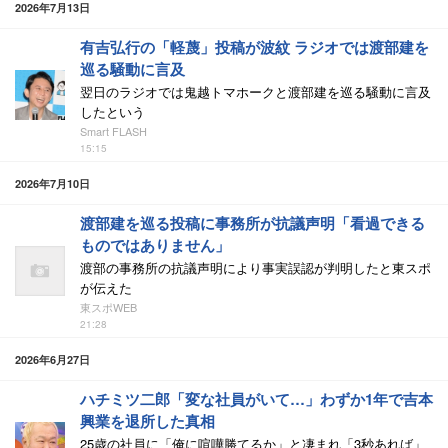
2026年7月13日
有吉弘行の「軽蔑」投稿が波紋 ラジオでは渡部建を
巡る騒動に言及
翌日のラジオでは鬼越トマホークと渡部建を巡る騒動に言及
したという
Smart FLASH
15:15
2026年7月10日
渡部建を巡る投稿に事務所が抗議声明「看過できる
ものではありません」
渡部の事務所の抗議声明により事実誤認が判明したと東スポ
が伝えた
東スポWEB
21:28
2026年6月27日
ハチミツ二郎「変な社員がいて…」わずか1年で吉本
興業を退所した真相
25歳の社員に「俺に喧嘩勝てるか」と凄まれ「3秒あれば」