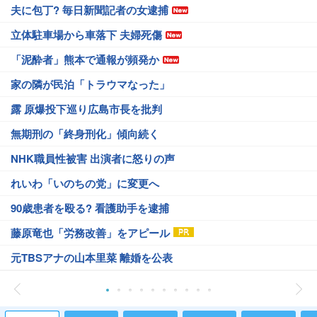
夫に包丁? 毎日新聞記者の女逮捕
立体駐車場から車落下 夫婦死傷
「泥酔者」熊本で通報が頻発か
家の隣が民泊「トラウマなった」
露 原爆投下巡り広島市長を批判
無期刑の「終身刑化」傾向続く
NHK職員性被害 出演者に怒りの声
れいわ「いのちの党」に変更へ
90歳患者を殴る? 看護助手を逮捕
藤原竜也「労務改善」をアピール
元TBSアナの山本里菜 離婚を公表