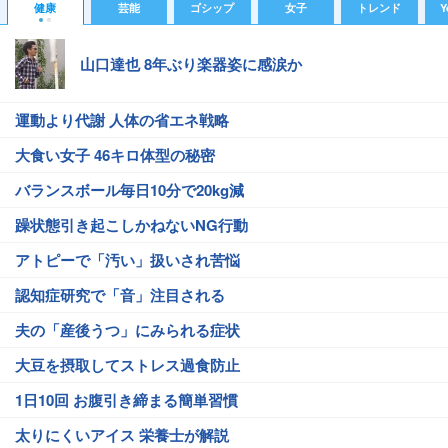
健康
芸能
ゴシップ
女子
トレンド
Y
山口達也 8年ぶり楽器姿に感涙か
運動より代謝 人体の省エネ戦略
大食い女子 46キロ体型の秘密
バランスボール毎日10分で20kg減
躁状態引き起こしかねないNG行動
アトピーで「汚い」扱いされ苦悩
認知症研究で「音」注目される
夫の「産後うつ」にみられる症状
大豆を摂取してストレス過食防止
1日10回 お腹引き締まる簡単習慣
太りにくいアイス 栄養士が解説