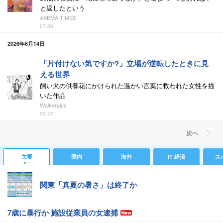
と返したという
ABEMA TIMES
07:30
2026年6月14日
「片付けない気ですか?」立場が逆転したときに見
える世界
飼い犬の供養花にかけられた温かい言葉に救われた女性を描
いた作品
Walkerplus
09:47
次ヘ
主要
国内
海外
IT 経済
ス
関東「真夏の暑さ」は終了か
7歳に暴行か 施設従業員の女逮捕