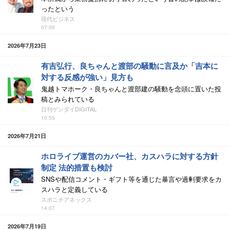
ったという
現代ビジネス
07:00
2026年7月23日
有吉弘行、良ちゃんと渡部の騒動に言及か「吉本に
対する反感が強い」見方も
鬼越トマホーク・良ちゃんと渡部建の騒動を念頭に置いた投
稿とみられている
日刊ゲンダイDIGITAL
10:55
2026年7月21日
ホロライブ運営のカバー社、カスハラに対する方針
制定 法的措置も検討
SNSや配信コメント・ギフト等を通じた暴言や過剰要求をカ
スハラと定義している
スポニチアネックス
14:07
2026年7月19日