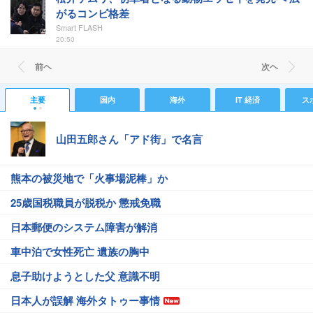
がるコンビ格差
Smart FLASH
20:50
前ヘ
次ヘ
主要
国内
海外
IT 経済
ス
山田五郎さん「アド街」で名言
熊本の被災地で「火事場泥棒」か
25歳国税職員が脱税か 懲戒免職
日本郵便のシステム障害が解消
車中泊で女性死亡 遺族の胸中
息子助けようとした父 意識不明
日本人が誤解 海外タトゥー事情