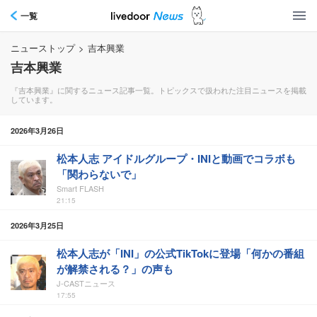
一覧
ニューストップ
>
吉本興業
吉本興業
『吉本興業』に関するニュース記事一覧。トピックスで扱われた注目ニュースを掲載
しています。
2026年3月26日
松本人志 アイドルグループ・INIと動画でコラボも
「関わらないで」
Smart FLASH
21:15
2026年3月25日
松本人志が「INI」の公式TikTokに登場「何かの番組
が解禁される？」の声も
J-CASTニュース
17:55