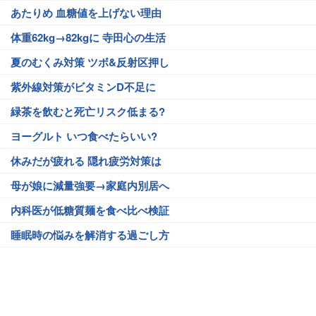
あたりめ 血糖値を上げない理由
体重62kg→82kgに 寺田心の生活
夏のむくみ対策 ツボ&反射区押し
紫外線対策がビタミンD不足に
緑茶を飲むと死亡リスク低まる?
ヨーグルト いつ食べたらいい?
休みだが疲れる 隠れ疲労対策は
母が娘に減量強要→家庭内別居へ
内科医が低糖質麺を食べ比べ検証
睡眠時の悩みを解消する過ごし方