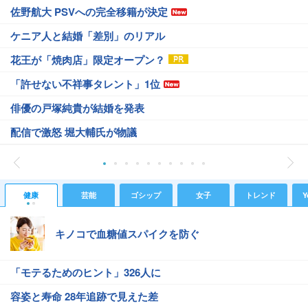
佐野航大 PSVへの完全移籍が決定
ケニア人と結婚「差別」のリアル
花王が「焼肉店」限定オープン？
「許せない不祥事タレント」1位
俳優の戸塚純貴が結婚を発表
配信で激怒 堀大輔氏が物議
健康
芸能
ゴシップ
女子
トレンド
Y
キノコで血糖値スパイクを防ぐ
「モテるためのヒント」326人に
容姿と寿命 28年追跡で見えた差