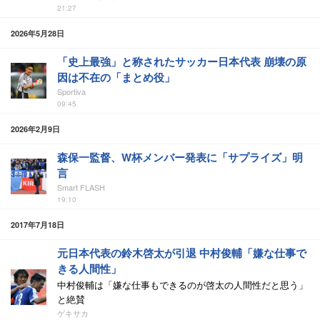
21:27
2026年5月28日
「史上最強」と称されたサッカー日本代表 崩壊の原
因は不在の「まとめ役」
Sportiva
09:45
2026年2月9日
森保一監督、W杯メンバー発表に「サプライズ」明
言
Smart FLASH
19:10
2017年7月18日
元日本代表の鈴木啓太が引退 中村俊輔「嫌な仕事で
きる人間性」
中村俊輔は「嫌な仕事もできるのが啓太の人間性だと思う」
と絶賛
ゲキサカ