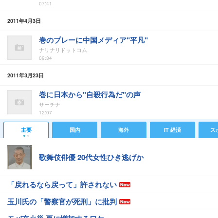
07:41
2011年4月3日
巻のプレーに中国メディア"平凡"
ナリナリドットコム
09:34
2011年3月23日
巻に日本から"自殺行為だ"の声
サーチナ
12:07
主要
国内
海外
IT 経済
ス
歌舞伎俳優 20代女性ひき逃げか
「戻れるなら戻って」許されない
玉川氏の「警察官が死刑」に批判