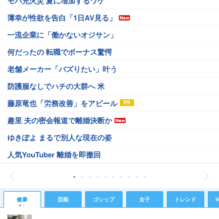
モバ充火災 夏に増加するワケ
薄幸が性欲を告白「1日AV見る」
一流企業に「働かないオジサン」
何だったの 転職でボーナス驚愕
老舗メーカー「バズりたい」叶う
防護服なしでハチの大群へ 米
藤原竜也「労務改善」をアピール
趣里 夫の密会報道で離婚決断か
ゆきぽよ まるで別人な現在の姿
人気YouTuber 離婚を即撤回
健康
芸能
ゴシップ
女子
トレンド
Y