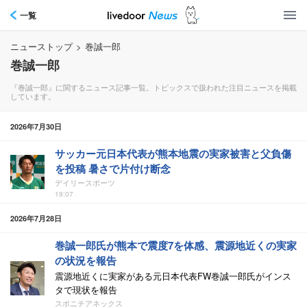
一覧
ニューストップ
>
巻誠一郎
巻誠一郎
『巻誠一郎』に関するニュース記事一覧。トピックスで扱われた注目ニュースを掲載
しています。
2026年7月30日
サッカー元日本代表が熊本地震の実家被害と父負傷
を投稿 暑さで片付け断念
デイリースポーツ
19:07
2026年7月28日
巻誠一郎氏が熊本で震度7を体感、震源地近くの実家
の状況を報告
震源地近くに実家がある元日本代表FW巻誠一郎氏がインス
タで現状を報告
スポニチアネックス