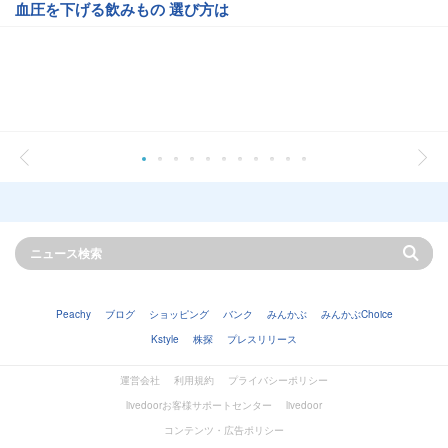
血圧を下げる飲みもの 選び方は
Peachy
ブログ
ショッピング
バンク
みんかぶ
みんかぶChoice
Kstyle
株探
プレスリリース
運営会社
利用規約
プライバシーポリシー
livedoorお客様サポートセンター
livedoor
コンテンツ・広告ポリシー