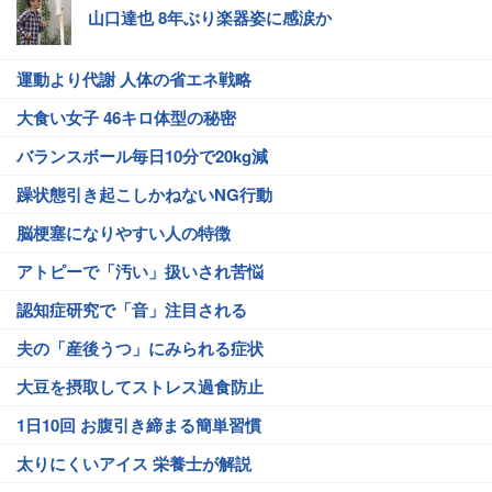
山口達也 8年ぶり楽器姿に感涙か
運動より代謝 人体の省エネ戦略
大食い女子 46キロ体型の秘密
バランスボール毎日10分で20kg減
躁状態引き起こしかねないNG行動
脳梗塞になりやすい人の特徴
アトピーで「汚い」扱いされ苦悩
認知症研究で「音」注目される
夫の「産後うつ」にみられる症状
大豆を摂取してストレス過食防止
1日10回 お腹引き締まる簡単習慣
太りにくいアイス 栄養士が解説