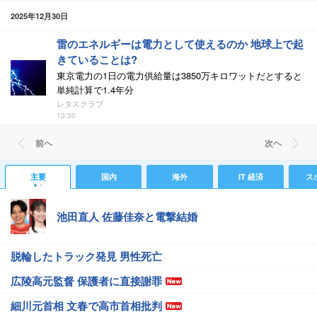
2025年12月30日
雷のエネルギーは電力として使えるのか 地球上で起
きていることは?
東京電力の1日の電力供給量は3850万キロワットだとすると
単純計算で1.4年分
レタスクラブ
13:30
前ヘ
次ヘ
主要
国内
海外
IT 経済
ス
池田直人 佐藤佳奈と電撃結婚
脱輪したトラック発見 男性死亡
広陵高元監督 保護者に直接謝罪
細川元首相 文春で高市首相批判