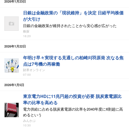
2026年1月23日
日銀は金融政策の「現状維持」を決定 日経平均株価
が大引け
日銀の金融政策が維持されたことから安心感が広がった
株探
16:20
2026年1月22日
年明け早々実現する見通しの柏崎刈羽原発 次なる焦
点は7号機の再稼働
財界オンライン
07:00
2026年1月5日
東京電力HDに11兆円超の投資が必要 脱炭素電源比
率の比率を高める
電力供給に占める脱炭素電源の比率を2040年度に6割超に高
めるという
みんかぶ
10:30