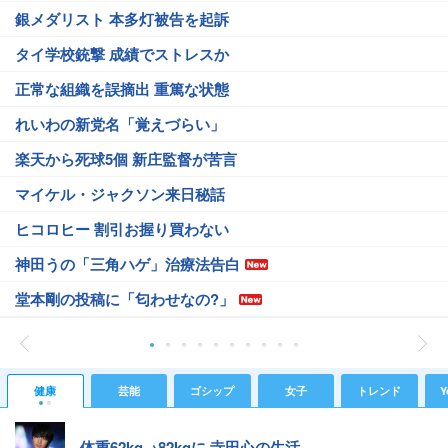
銀メダリスト 本多灯被告を起訴
タイ学校銃撃 成績でストレスか
正常な組織を誤摘出 重篤な状態
れいわの新党名「覚えづらい」
楽天から死球5個 新庄監督が苦言
マイケル・ジャクソン来日秘話
ヒコロヒー 割引お握り買わない
神田うの「三角ハゲ」治療法告白
堂本剛の投稿に「匂わせなの?」
健康
芸能
ゴシップ
女子
トレンド
Y
体重62kg→82kgに 寺田心の生活