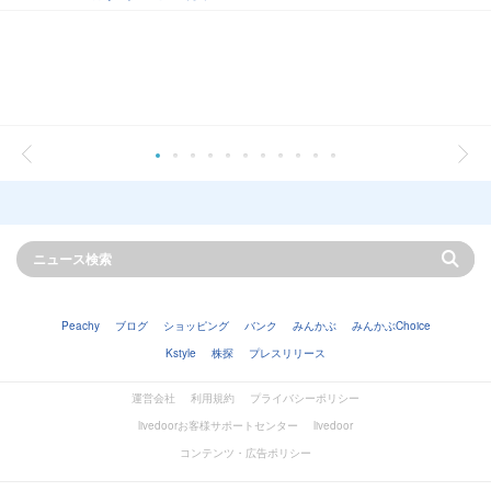
Peachy
ブログ
ショッピング
バンク
みんかぶ
みんかぶChoice
Kstyle
株探
プレスリリース
運営会社
利用規約
プライバシーポリシー
livedoorお客様サポートセンター
livedoor
コンテンツ・広告ポリシー