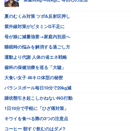
夏のむくみ対策 ツボ&反射区押し
紫外線対策がビタミンD不足に
母が娘に減量強要→家庭内別居へ
睡眠時の悩みを解消する過ごし方
運動より代謝 人体の省エネ戦略
歯科の保健治療を巡る「大嘘」
大食い女子 46キロ体型の秘密
バランスボール毎日10分で20kg減
躁状態引き起こしかねないNG行動
1日10分で手軽に「ひざ痛対策」
キウイを食べる際の3つの注意点
コーヒー 朝すぐ飲むのはダメ?