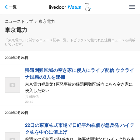
一覧
ニューストップ
>
東京電力
東京電力
『東京電力』に関するニュース記事一覧。トピックスで扱われた注目ニュースを掲載
しています。
2025年9月24日
帰還困難区域の空き家に侵入にライブ配信 ウクライ
ナ国籍の3人を逮捕
東京電力福島第1原発事故の帰還困難区域内にある空き家に
侵入した疑い
共同通信
20:12
2025年9月22日
22日の東京株式市場で日経平均株価が急反発 ハイテ
ク株を中心に値上げ
前週末の米株高が好感され、半導体関連などハイテク株を中