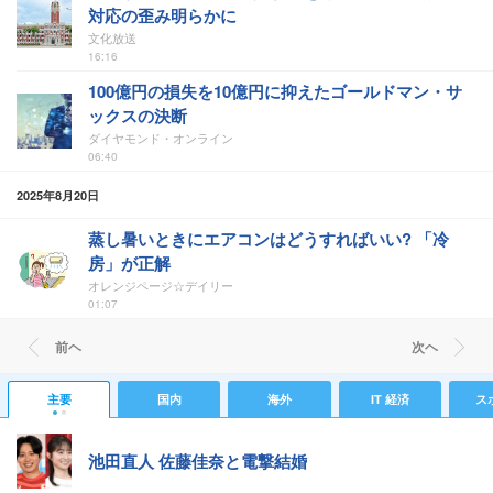
対応の歪み明らかに
文化放送
16:16
100億円の損失を10億円に抑えたゴールドマン・サ
ックスの決断
ダイヤモンド・オンライン
06:40
2025年8月20日
蒸し暑いときにエアコンはどうすればいい? 「冷
房」が正解
オレンジページ☆デイリー
01:07
前ヘ
次ヘ
主要
国内
海外
IT 経済
ス
池田直人 佐藤佳奈と電撃結婚