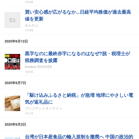
16:26
買い安心感が広がるなか...日経平均株価が過去最高
値を更新
みんかぶ
15:59
2025年9月12日
黒字なのに最終赤字になるのはなぜ?脱・税理士が
税務調査を披露
livedoor ECHOES
18:00
2025年9月7日
「駆け込みふるさと納税」が急増 地球にやさしい電
気が返礼品に
プレジデントオンライン
10:15
2025年9月2日
台湾が日本産食品の輸入規制を撤廃へ 中国の政治的