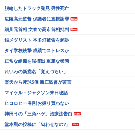
脱輪したトラック発見 男性死亡
広陵高元監督 保護者に直接謝罪
細川元首相 文春で高市首相批判
銀メダリスト 本多灯被告を起訴
タイ学校銃撃 成績でストレスか
正常な組織を誤摘出 重篤な状態
れいわの新党名「覚えづらい」
楽天から死球5個 新庄監督が苦言
マイケル・ジャクソン来日秘話
ヒコロヒー 割引お握り買わない
神田うの「三角ハゲ」治療法告白
堂本剛の投稿に「匂わせなの?」