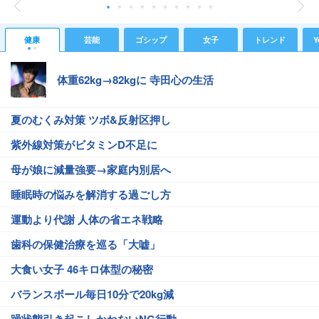
健康
芸能
ゴシップ
女子
トレンド
Y
体重62kg→82kgに 寺田心の生活
夏のむくみ対策 ツボ&反射区押し
紫外線対策がビタミンD不足に
母が娘に減量強要→家庭内別居へ
睡眠時の悩みを解消する過ごし方
運動より代謝 人体の省エネ戦略
歯科の保健治療を巡る「大嘘」
大食い女子 46キロ体型の秘密
バランスボール毎日10分で20kg減