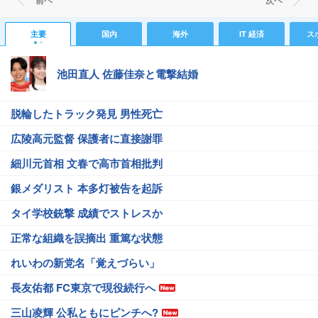
前ヘ
次ヘ
主要
国内
海外
IT 経済
ス
池田直人 佐藤佳奈と電撃結婚
脱輪したトラック発見 男性死亡
広陵高元監督 保護者に直接謝罪
細川元首相 文春で高市首相批判
銀メダリスト 本多灯被告を起訴
タイ学校銃撃 成績でストレスか
正常な組織を誤摘出 重篤な状態
れいわの新党名「覚えづらい」
長友佑都 FC東京で現役続行へ
三山凌輝 公私ともにピンチへ?