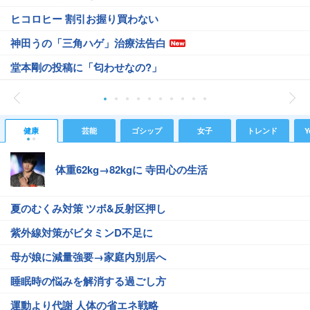
ヒコロヒー 割引お握り買わない
神田うの「三角ハゲ」治療法告白
堂本剛の投稿に「匂わせなの?」
健康
芸能
ゴシップ
女子
トレンド
Y
体重62kg→82kgに 寺田心の生活
夏のむくみ対策 ツボ&反射区押し
紫外線対策がビタミンD不足に
母が娘に減量強要→家庭内別居へ
睡眠時の悩みを解消する過ごし方
運動より代謝 人体の省エネ戦略