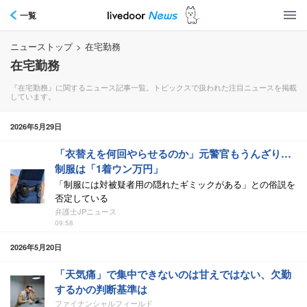
一覧
ニューストップ
>
在宅勤務
在宅勤務
『在宅勤務』に関するニュース記事一覧。トピックスで扱われた注目ニュースを掲載
しています。
2026年5月29日
「衣替えを何回やらせるのか」元警官もうんざり…
制服は「1着ウン万円」
「制服には対被疑者用の隠れたギミックがある」との俗説を
否定している
弁護士JPニュース
09:58
2026年5月20日
「天気痛」で集中できないのは甘えではない、欠勤
するかの判断基準は
ファイナンシャルフィールド