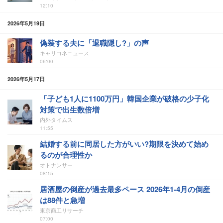
12:10
2026年5月19日
偽装する夫に「退職隠し?」の声
キャリコネニュース
06:00
2026年5月17日
「子ども1人に1100万円」韓国企業が破格の少子化
対策で出生数倍増
内外タイムス
11:55
結婚する前に同居した方がいい?期限を決めて始め
るのが合理性か
オトナンサー
08:15
居酒屋の倒産が過去最多ペース 2026年1-4月の倒産
は88件と急増
東京商工リサーチ
07:00