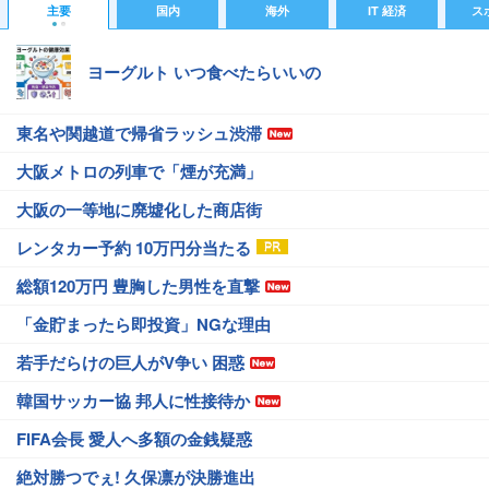
主要
国内
海外
IT 経済
ス
ヨーグルト いつ食べたらいいの
東名や関越道で帰省ラッシュ渋滞
大阪メトロの列車で「煙が充満」
大阪の一等地に廃墟化した商店街
レンタカー予約 10万円分当たる
総額120万円 豊胸した男性を直撃
「金貯まったら即投資」NGな理由
若手だらけの巨人がV争い 困惑
韓国サッカー協 邦人に性接待か
FIFA会長 愛人へ多額の金銭疑惑
絶対勝つでぇ! 久保凛が決勝進出