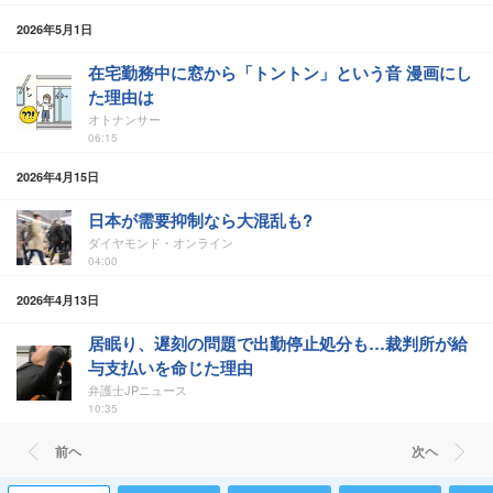
2026年5月1日
在宅勤務中に窓から「トントン」という音 漫画にし
た理由は
オトナンサー
06:15
2026年4月15日
日本が需要抑制なら大混乱も?
ダイヤモンド・オンライン
04:00
2026年4月13日
居眠り、遅刻の問題で出勤停止処分も…裁判所が給
与支払いを命じた理由
弁護士JPニュース
10:35
前ヘ
次ヘ