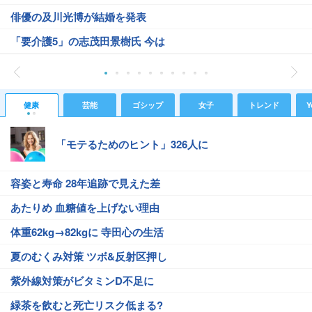
俳優の及川光博が結婚を発表
「要介護5」の志茂田景樹氏 今は
健康
芸能
ゴシップ
女子
トレンド
Y
「モテるためのヒント」326人に
容姿と寿命 28年追跡で見えた差
あたりめ 血糖値を上げない理由
体重62kg→82kgに 寺田心の生活
夏のむくみ対策 ツボ&反射区押し
紫外線対策がビタミンD不足に
緑茶を飲むと死亡リスク低まる?