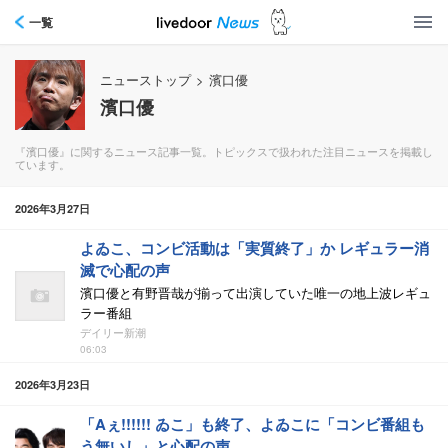
一覧
ニューストップ
>
濱口優
濱口優
『濱口優』に関するニュース記事一覧。トピックスで扱われた注目ニュースを掲載し
ています。
2026年3月27日
よゐこ、コンビ活動は「実質終了」か レギュラー消
滅で心配の声
濱口優と有野晋哉が揃って出演していた唯一の地上波レギュ
ラー番組
デイリー新潮
06:03
2026年3月23日
「Aぇ!!!!!! ゐこ」も終了、よゐこに「コンビ番組も
う無いし」と心配の声