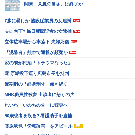
関東「真夏の暑さ」は終了か
7歳に暴行か 施設従業員の女逮捕
夫に包丁? 毎日新聞記者の女逮捕
立体駐車場から車落下 夫婦死傷
「泥酔者」熊本で通報が頻発か
家の隣が民泊「トラウマなった」
露 原爆投下巡り広島市長を批判
無期刑の「終身刑化」傾向続く
NHK職員性被害 出演者に怒りの声
れいわ「いのちの党」に変更へ
90歳患者を殴る? 看護助手を逮捕
藤原竜也「労務改善」をアピール