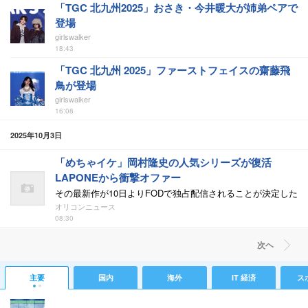
「TGC 北九州2025」おさき・今井暖大が姉弟ペアで
登場
girlswalker
18:43
「TGC 北九州 2025」ファーストフェイスの齋藤飛
鳥が登場
girlswalker
16:08
2025年10月3日
「めちゃイケ」岡村隆史の人気シリーズが復活
LAPONEから衝撃オファー
その最新作が10日よりFODで独占配信されることが決定した
オリコンニュース
08:30
次ヘ
主要
国内
海外
IT 経済
ス