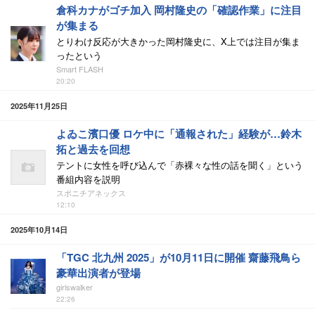
倉科カナがゴチ加入 岡村隆史の「確認作業」に注目
が集まる
とりわけ反応が大きかった岡村隆史に、X上では注目が集ま
ったという
Smart FLASH
20:20
2025年11月25日
よゐこ濱口優 ロケ中に「通報された」経験が…鈴木
拓と過去を回想
テントに女性を呼び込んで「赤裸々な性の話を聞く」という
番組内容を説明
スポニチアネックス
12:10
2025年10月14日
「TGC 北九州 2025」が10月11日に開催 齋藤飛鳥ら
豪華出演者が登場
girlswalker
22:26