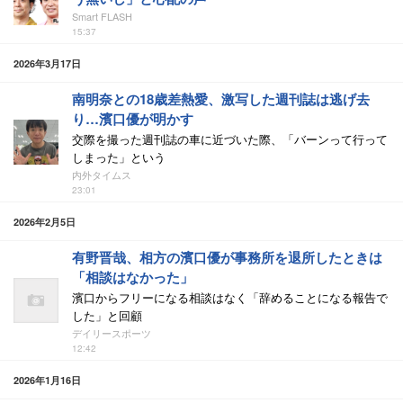
Smart FLASH
15:37
2026年3月17日
南明奈との18歳差熱愛、激写した週刊誌は逃げ去
り…濱口優が明かす
交際を撮った週刊誌の車に近づいた際、「バーンって行って
しまった」という
内外タイムス
23:01
2026年2月5日
有野晋哉、相方の濱口優が事務所を退所したときは
「相談はなかった」
濱口からフリーになる相談はなく「辞めることになる報告で
した」と回顧
デイリースポーツ
12:42
2026年1月16日