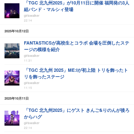
「TGC 北九州2025」が10月11日に開催 福岡発の3人
組バンド・マルシィ登場
girlswalker
22:14
2025年10月12日
FANTASTICSが高校生とコラボ 会場を圧倒したステ
ージの模様を紹介
girlswalker
11:31
「TGC 北九州 2025」ME:Iが初上陸 トリを飾ったト
リを飾ったステージ
girlswalker
11:15
2025年10月11日
「TGC 北九州2025」にゲスト きんご&りのんが後ろ
からハグ
girlswalker
22:14