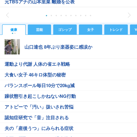
元TBSアナの山本里菜 離婚を公表
健康
芸能
ゴシップ
女子
トレンド
Y
山口達也 8年ぶり楽器姿に感涙か
運動より代謝 人体の省エネ戦略
大食い女子 46キロ体型の秘密
バランスボール毎日10分で20kg減
躁状態引き起こしかねないNG行動
アトピーで「汚い」扱いされ苦悩
認知症研究で「音」注目される
夫の「産後うつ」にみられる症状