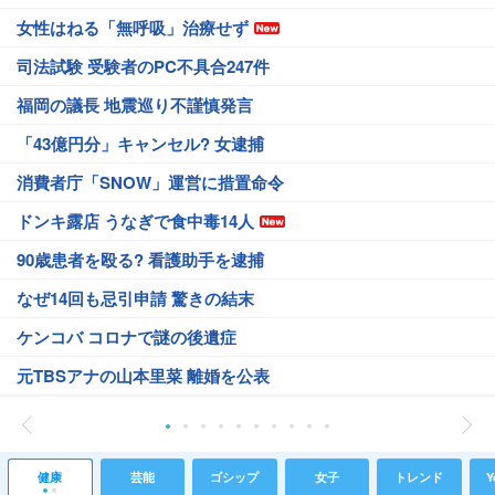
女性はねる「無呼吸」治療せず
司法試験 受験者のPC不具合247件
福岡の議長 地震巡り不謹慎発言
「43億円分」キャンセル? 女逮捕
消費者庁「SNOW」運営に措置命令
ドンキ露店 うなぎで食中毒14人
90歳患者を殴る? 看護助手を逮捕
なぜ14回も忌引申請 驚きの結末
ケンコバ コロナで謎の後遺症
元TBSアナの山本里菜 離婚を公表
健康
芸能
ゴシップ
女子
トレンド
Y