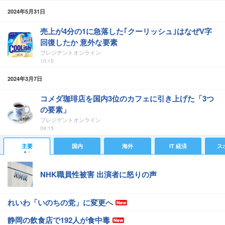
2024年5月31日
売上が4分の1に急落した｢クーリッシュ｣はなぜV字
回復したか 意外な要素
プレジデントオンライン
10:15
2024年3月7日
コメダ珈琲店を国内3位のカフェに引き上げた「3つ
の要素」
プレジデントオンライン
09:15
主要
国内
海外
IT 経済
ス
NHK職員性被害 出演者に怒りの声
れいわ「いのちの党」に変更へ
静岡の飲食店で192人が食中毒