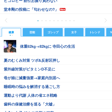
ヒコロヒー 割引お握り買わない
堂本剛の投稿に「匂わせなの?」
健康
芸能
ゴシップ
女子
トレンド
Y
体重62kg→82kgに 寺田心の生活
夏のむくみ対策 ツボ&反射区押し
紫外線対策がビタミンD不足に
母が娘に減量強要→家庭内別居へ
睡眠時の悩みを解消する過ごし方
運動より代謝 人体の省エネ戦略
歯科の保健治療を巡る「大嘘」