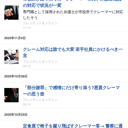
の対応で状況が一変
専門職として採用された弁護士が市役所でクレーマーに対応
したそう
プレジデントオンライン
17:15
2025年11月4日
クレーム対応は誰でも大変 若手社員にかけるべき一
言
プレジデントオンライン
08:15
2025年10月28日
「部分謝罪」で感情にだけ寄り添う?悪質クレーマ
ーの思う壺
プレジデントオンライン
09:15
2025年10月23日
定食屋で椅子を蹴り飛ばすクレーマー客→ 警察に通