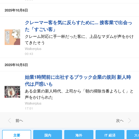
2025年10月6日
クレーマー客を気に反らすために... 接客業で出会っ
た「すごい客」
クレーム対応に手一杯だった客に、上品なマダムが声をかけ
てきたそう
Walkerplus
00:43
2025年10月5日
始業1時間前に出社するブラック企業の規則 新人時
代は戸惑いも
ある企業の新人時代、上司から「朝の掃除当番よろしく」と
声をかけられた
Walkerplus
17:01
前ヘ
次ヘ
主要
国内
海外
IT 経済
ス