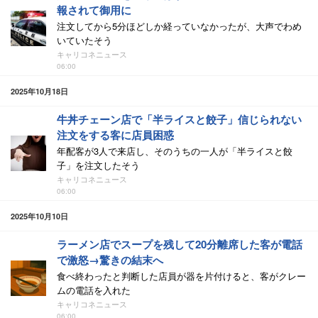
報されて御用に
注文してから5分ほどしか経っていなかったが、大声でわめ
いていたそう
キャリコネニュース
06:00
2025年10月18日
牛丼チェーン店で「半ライスと餃子」信じられない
注文をする客に店員困惑
年配客が3人で来店し、そのうちの一人が「半ライスと餃
子」を注文したそう
キャリコネニュース
06:00
2025年10月10日
ラーメン店でスープを残して20分離席した客が電話
で激怒→驚きの結末へ
食べ終わったと判断した店員が器を片付けると、客がクレー
ムの電話を入れた
キャリコネニュース
06:00