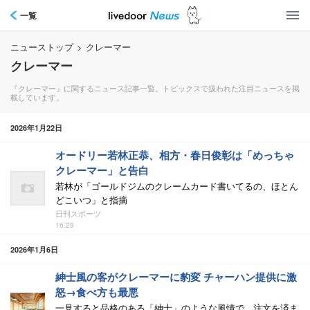
一覧
ニューストップ
>
クレーマー
クレーマー
『クレーマー』に関するニュース記事一覧。トピックスで扱われた注目ニュースを掲
載しています。
2026年1月22日
オードリー若林正恭、相方・春日俊彰は「めっちゃ
クレーマー」と告白
若林が「ゴールドジムのクレームカード書いてるの、ほとん
どこいつ」と指摘
日刊スポーツ
16:29
2026年1月6日
紳士風の客がクレーマーに豹変 チャーハン提供に激
怒→食べ方も最悪
一見すると品格のある「紳士」のような風情で、注文を済ま