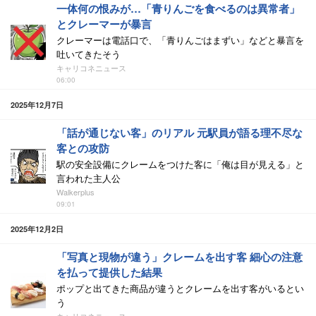
一体何の恨みが…「青りんごを食べるのは異常者」
とクレーマーが暴言
クレーマーは電話口で、「青りんごはまずい」などと暴言を
吐いてきたそう
キャリコネニュース
06:00
2025年12月7日
「話が通じない客」のリアル 元駅員が語る理不尽な
客との攻防
駅の安全設備にクレームをつけた客に「俺は目が見える」と
言われた主人公
Walkerplus
09:01
2025年12月2日
「写真と現物が違う」クレームを出す客 細心の注意
を払って提供した結果
ポップと出てきた商品が違うとクレームを出す客がいるとい
う