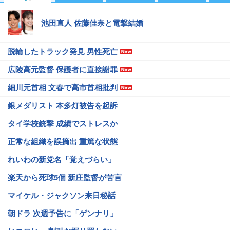
池田直人 佐藤佳奈と電撃結婚
脱輪したトラック発見 男性死亡
広陵高元監督 保護者に直接謝罪
細川元首相 文春で高市首相批判
銀メダリスト 本多灯被告を起訴
タイ学校銃撃 成績でストレスか
正常な組織を誤摘出 重篤な状態
れいわの新党名「覚えづらい」
楽天から死球5個 新庄監督が苦言
マイケル・ジャクソン来日秘話
朝ドラ 次週予告に「ゲンナリ」