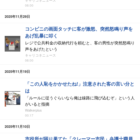
キャリコネニュース
06:00
2025年11月29日
コンビニの画面タッチに客が激怒、突然怒鳴り声を
あげ乱暴に叩く
レジで公共料金の収納代行を頼むと、客の男性が突然怒鳴り
声をあげたという
キャリコネニュース
06:00
2025年11月19日
「この人恥をかかせたね!」注意された客の言い分と
は
「ルールに従うぐらいなら俺は線路に飛び込むぞ」という人
がいると指摘
Walkerplus
00:17
2025年11月10日
市役所が困り果てた「クレーマー市民」弁護士職員