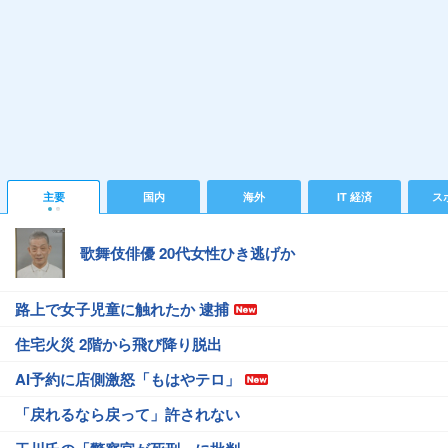
主要
国内
海外
IT 経済
ス
歌舞伎俳優 20代女性ひき逃げか
路上で女子児童に触れたか 逮捕
住宅火災 2階から飛び降り脱出
AI予約に店側激怒「もはやテロ」
「戻れるなら戻って」許されない