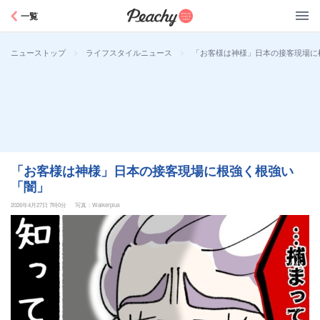
Peachy
一覧
>
>
「お客様は神様」日本の接客現場に
ニューストップ
ライフスタイルニュース
「お客様は神様」日本の接客現場に根強く根強い
「闇」
2026年4月27日 7時0分
写真：Walkerplus