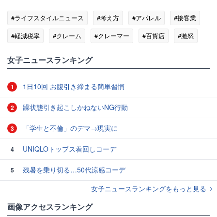
#ライフスタイルニュース
#考え方
#アパレル
#接客業
#軽減税率
#クレーム
#クレーマー
#百貨店
#激怒
女子ニュースランキング
1日10回 お腹引き締まる簡単習慣
1
躁状態引き起こしかねないNG行動
2
「学生と不倫」のデマ→現実に
3
UNIQLOトップス着回しコーデ
4
残暑を乗り切る…50代涼感コーデ
5
女子ニュースランキングをもっと見る
画像アクセスランキング