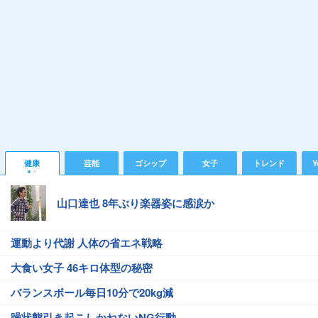
健康
芸能
ゴシップ
女子
トレンド
Y
山口達也 8年ぶり楽器姿に感涙か
運動より代謝 人体の省エネ戦略
大食い女子 46キロ体型の秘密
バランスボール毎日10分で20kg減
躁状態引き起こしかねないNG行動