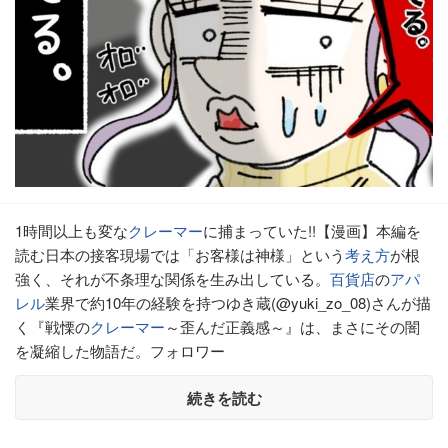
1時間以上も変な
クレーマー
に捕まっていた!!【漫画】本編を
読む日本の接客現場では「お客様は神様」という
考え方
が根
強く、それが不条理な関係を生み出している。
百貨店
の
アパ
レル
業界で約10年の経験を持つゆき蔵(@yuki_zo_08)さんが描
く『戦慄の
クレーマー
～歪んだ正義感～』は、まさにその闇
を凝縮した物語だ。フォロワー
続きを読む