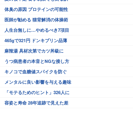
体臭の原因 プロテインの可能性
医師が勧める 猫背解消の体操術
人生台無しに…やめるべき7項目
465gで321円 ドンキプリン品薄
麻辣湯 具材次第でカツ丼級に
うつ病患者の本音とNGな接し方
キノコで血糖値スパイクを防ぐ
メンタルに良い影響を与える趣味
「モテるためのヒント」326人に
容姿と寿命 28年追跡で見えた差