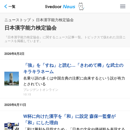
一覧
ニューストップ
>
日本漢字能力検定協会
日本漢字能力検定協会
『日本漢字能力検定協会』に関するニュース記事一覧。トピックスで扱われた注目ニ
ュースを掲載しています。
2026年8月2日
「強」を「すね」と読む…「きわめて稀」な武士の
キラキラネーム
名乗り訓の多くは中国古典の注釈に由来するという説が有力
とされている
プレジデントオンライン
10:15
2025年6月11日
W杯に向けた漢字を「和」に設定 森保一監督が
「和」にした理由
「和は勝利を目指すため」「日本の文化や価値観を表現する