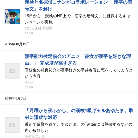
漢検と名探偵コナンがコラボレーション 「漢字の暗
号文」を解け
15日から、漢検のHP上で「漢字の暗号文」に挑戦するキャ
ンペーンが実施
おたくま経済新聞
11:50
2015年10月19日
漢字能力検定協会のアニメ「彼女が漢字を好きな理
由。」 完成度が高すぎる
高校生の相良祐介が漢字好きの平井春香に恋をしてしまうと
いう内容
Pouch
07:00
2015年5月8日
「月曜から夜ふかし」の漢検1級ギャルあゆたま。取
材に謙虚な対応
番組で反響を得て、あゆたま。のTwitterには尊敬するなどの
声が殺到した
モデルプレス