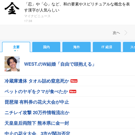
「忍」や「心」など、和の要素やスピリチュアルな概念を表
す漢字が人気らしい
マイナビニュース
17:38
次ヘ
主要
国内
海外
IT 経済
ス
WEST.のW結婚「自由で頭抱える」
冷蔵庫遺体 タオル詰め窒息死か
ペットのヤギをクマが食べたか
琵琶湖 有料券の花火大会が中止
ニチレイ攻撃 20万件情報流出か
天皇皇后両陛下 熊本県に金一封
中止の花火大会、3市が関与否定