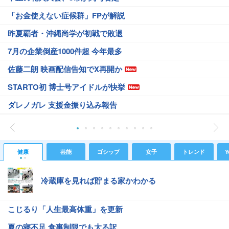
「お金使えない症候群」FPが解説
昨夏覇者・沖縄尚学が初戦で敗退
7月の企業倒産1000件超 今年最多
佐藤二朗 映画配信告知でX再開か
STARTO初 博士号アイドルが快挙
ダレノガレ 支援金振り込み報告
健康
芸能
ゴシップ
女子
トレンド
Y
冷蔵庫を見れば貯まる家かわかる
こじるり「人生最高体重」を更新
夏の寝不足 食事制限でも太る訳