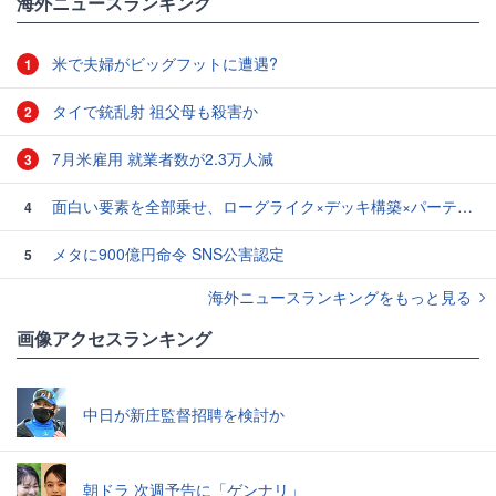
海外ニュースランキング
米で夫婦がビッグフットに遭遇?
1
タイで銃乱射 祖父母も殺害か
2
7月米雇用 就業者数が2.3万人減
3
面白い要素を全部乗せ、ローグライク×デッキ構築×パーティ制RPGの「Chrono Ark」を遊んでみた
4
メタに900億円命令 SNS公害認定
5
海外ニュースランキングをもっと見る
画像アクセスランキング
中日が新庄監督招聘を検討か
朝ドラ 次週予告に「ゲンナリ」