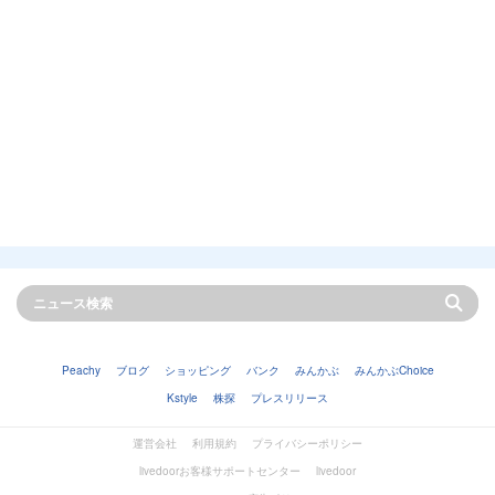
Peachy
ブログ
ショッピング
バンク
みんかぶ
みんかぶChoice
Kstyle
株探
プレスリリース
運営会社
利用規約
プライバシーポリシー
livedoorお客様サポートセンター
livedoor