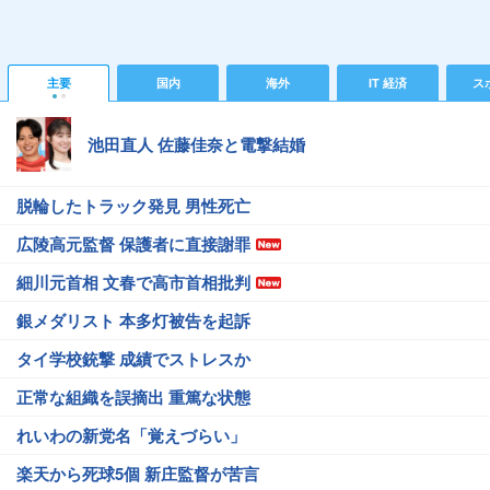
主要
国内
海外
IT 経済
ス
池田直人 佐藤佳奈と電撃結婚
脱輪したトラック発見 男性死亡
広陵高元監督 保護者に直接謝罪
細川元首相 文春で高市首相批判
銀メダリスト 本多灯被告を起訴
タイ学校銃撃 成績でストレスか
正常な組織を誤摘出 重篤な状態
れいわの新党名「覚えづらい」
楽天から死球5個 新庄監督が苦言