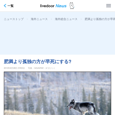
一覧
>
>
>
肥満より孤独の方が早死
ニューストップ
海外ニュース
海外総合ニュース
肥満より孤独の方が早死にする?
2013年8月28日 21時0分
写真：GIGAZINE（ギガジン）