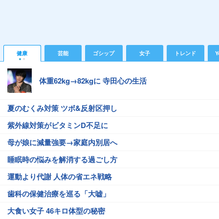
健康
芸能
ゴシップ
女子
トレンド
Y
体重62kg→82kgに 寺田心の生活
夏のむくみ対策 ツボ&反射区押し
紫外線対策がビタミンD不足に
母が娘に減量強要→家庭内別居へ
睡眠時の悩みを解消する過ごし方
運動より代謝 人体の省エネ戦略
歯科の保健治療を巡る「大嘘」
大食い女子 46キロ体型の秘密