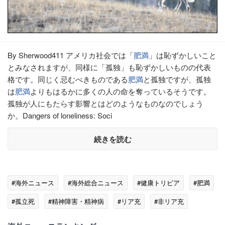
By Sherwood411 アメリカ社会では「
肥満
」は恥ずかしいこと
とみなされますが、同様に「孤独」も恥ずかしいものの代表
格です。同じく忌むべきものである
肥満
と孤独ですが、孤独
は
肥満
よりもはるかに多くの人の命を奪っているそうです。
孤独が人にもたらす影響とはどのようなものなのでしょう
か。Dangers of loneliness: Soci
続きを読む
#海外ニュース
#海外総合ニュース
#健康トリビア
#肥満
#孤立死
#精神障害・精神病
#リア充
#非リア充
#なるほど