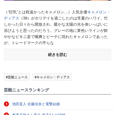
（“巨乳”とは程遠かったキャメロン…）人気女優
キャメロン・
ディアス
（39）がホリデイを過ごしたのは常夏のハワイ。忙
しかった日々から開放され、暖かな太陽の光を体いっぱいに
浴びようと思ったのだろう。グレーの地に黄色いラインが鮮
やかなビキニ姿で颯爽とビーチに現れたキャメロンであった
が、トレードマークの平らな
続きを読む
#芸能ニュース
#キャメロン・ディアス
芸能ニュースランキング
池田直人 佐藤佳奈と電撃結婚
1
寿美花代さん死去 息子2人が追悼
2