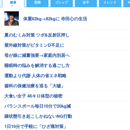
健康
芸能
ゴシップ
女子
トレンド
Y
体重62kg→82kgに 寺田心の生活
夏のむくみ対策 ツボ&反射区押し
紫外線対策がビタミンD不足に
母が娘に減量強要→家庭内別居へ
睡眠時の悩みを解消する過ごし方
運動より代謝 人体の省エネ戦略
歯科の保健治療を巡る「大嘘」
大食い女子 46キロ体型の秘密
バランスボール毎日10分で20kg減
躁状態引き起こしかねないNG行動
1日10分で手軽に「ひざ痛対策」