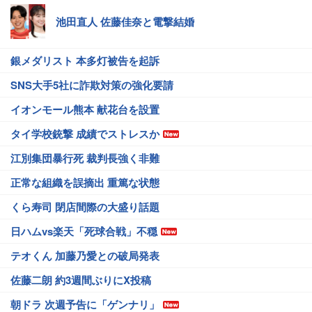
池田直人 佐藤佳奈と電撃結婚
銀メダリスト 本多灯被告を起訴
SNS大手5社に詐欺対策の強化要請
イオンモール熊本 献花台を設置
タイ学校銃撃 成績でストレスか
江別集団暴行死 裁判長強く非難
正常な組織を誤摘出 重篤な状態
くら寿司 閉店間際の大盛り話題
日ハムvs楽天「死球合戦」不穏
テオくん 加藤乃愛との破局発表
佐藤二朗 約3週間ぶりにX投稿
朝ドラ 次週予告に「ゲンナリ」