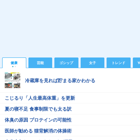
健康
芸能
ゴシップ
女子
トレンド
Y
冷蔵庫を見れば貯まる家かわかる
こじるり「人生最高体重」を更新
夏の寝不足 食事制限でも太る訳
体臭の原因 プロテインの可能性
医師が勧める 猫背解消の体操術