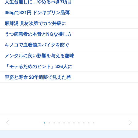
人生台無しに…やめるべき7項目
465gで321円 ドンキプリン品薄
麻辣湯 具材次第でカツ丼級に
うつ病患者の本音とNGな接し方
キノコで血糖値スパイクを防ぐ
メンタルに良い影響を与える趣味
「モテるためのヒント」326人に
容姿と寿命 28年追跡で見えた差