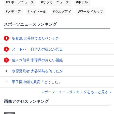
#スポーツニュース
#サッカーニュース
#ホテル
#メディア
#ネイマール
#ウルグアイ
#ワールドカップ
#ブラジル代表
スポーツニュースランキング
板倉滉 開幕戦でまたベンチ外
1
ヌートバー 日本人の祖父が死去
2
佐々木朗希 米球界の冷たい視線
3
水原受刑者 大谷関与を偽ったか
4
甲子園中継で異変「どうした」
5
スポーツニュースランキングをもっと見る
画像アクセスランキング