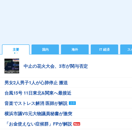
主要
国内
海外
IT 経済
ス
中止の花火大会、3市が関与否定
男女2人男子1人が心肺停止 搬送
台風15号 11日東北&関東へ最接近
音楽でストレス解消 医師が解説
横浜市議VS元大物議員秘書が激突
「お金使えない症候群」FPが解説