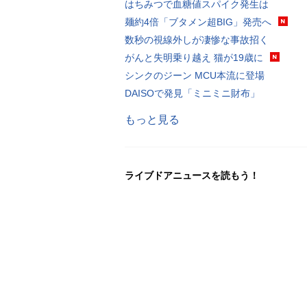
はちみつで血糖値スパイク発生は
麺約4倍「ブタメン超BIG」発売へ
数秒の視線外しが凄惨な事故招く
がんと失明乗り越え 猫が19歳に
シンクのジーン MCU本流に登場
DAISOで発見「ミニミニ財布」
もっと見る
ライブドアニュースを読もう！