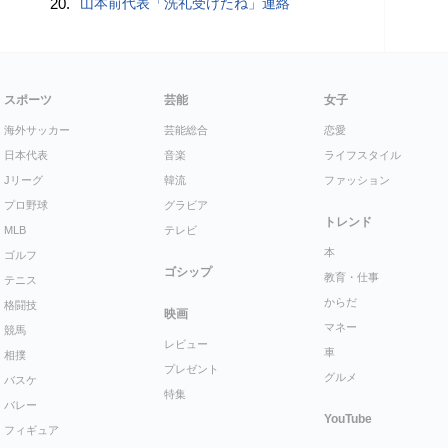
20.
山本前代表「洗礼受けたね」連絡
スポーツ
芸能
女子
海外サッカー
芸能総合
恋愛
日本代表
音楽
ライフスタイル
Jリーグ
韓流
ファッション
プロ野球
グラビア
トレンド
MLB
テレビ
本
ゴルフ
ゴシップ
教育・仕事
テニス
からだ
格闘技
映画
マネー
競馬
レビュー
車
相撲
プレゼント
グルメ
バスケ
特集
バレー
YouTube
フィギュア