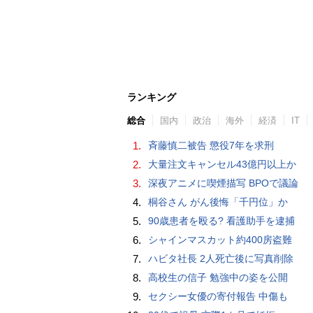
ランキング
総合
国内
政治
海外
経済
IT
1.
斉藤慎二被告 懲役7年を求刑
2.
大量注文キャンセル43億円以上か
3.
深夜アニメに喫煙描写 BPOで議論
4.
桐谷さん がん後悔「千円位」か
5.
90歳患者を殴る? 看護助手を逮捕
6.
シャインマスカット約400房盗難
7.
ハビタ社長 2人死亡後に写真削除
8.
高校生の信子 勉強中の姿を公開
9.
セクシー女優の寄付報告 中傷も