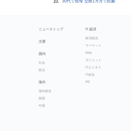
10.
30代で祖母 交際1カ月で妊娠
ニューストップ
IT 経済
経済総合
主要
マーケット
Web
国内
ガジェット
社会
ITビジネス
政治
IT総合
海外
PR
海外総合
韓国
中国