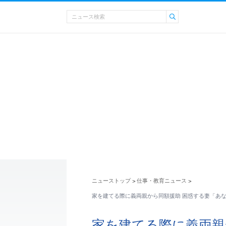
ニューストップ
仕事・教育ニュース
>
>
家を建てる際に義両親から同額援助 困惑する妻「あ
家を建てる際に義両親