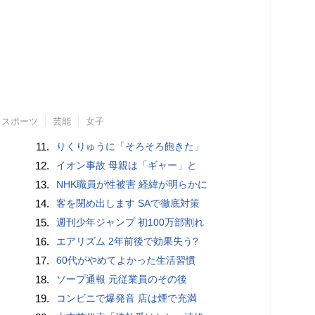
スポーツ
芸能
女子
11.
りくりゅうに「そろそろ飽きた」
12.
イオン事故 母親は「ギャー」と
13.
NHK職員が性被害 経緯が明らかに
14.
客を閉め出します SAで徹底対策
15.
週刊少年ジャンプ 初100万部割れ
16.
エアリズム 2年前後で効果失う?
17.
60代がやめてよかった生活習慣
18.
ソープ通報 元従業員のその後
19.
コンビニで爆発音 店は煙で充満