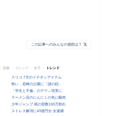
この記事へのみんなの感想は？
芸能
ゴシップ
女子
トレンド
スリコ 7月のイチオシアイテム
怖い…尼崎の公園に「謎の顔」
「学生と不倫」のデマ→現実に
ラーメン店のにんにくの色に騒然
少年ジャンプ 紙の部数100万割れ
ストレス解消に43億円分 女逮捕