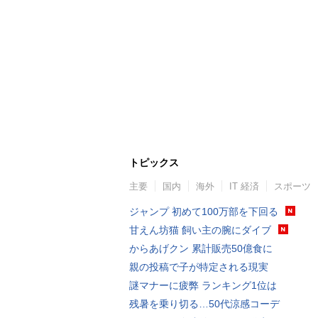
トピックス
主要
国内
海外
IT 経済
スポーツ
ジャンプ 初めて100万部を下回る
甘えん坊猫 飼い主の腕にダイブ
からあげクン 累計販売50億食に
親の投稿で子が特定される現実
謎マナーに疲弊 ランキング1位は
残暑を乗り切る…50代涼感コーデ