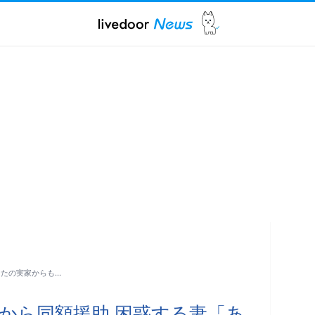
なたの実家からも…
から同額援助 困惑する妻「あ