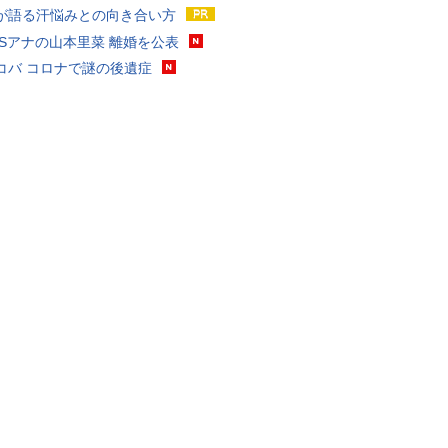
が語る汗悩みとの向き合い方
BSアナの山本里菜 離婚を公表
コバ コロナで謎の後遺症