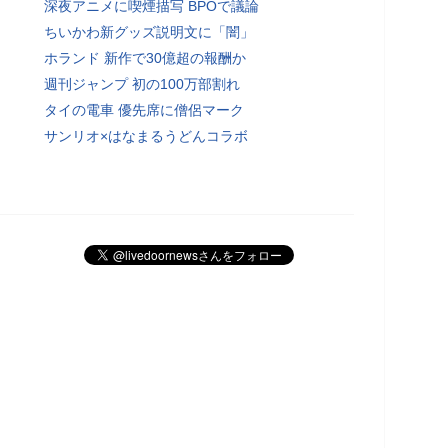
深夜アニメに喫煙描写 BPOで議論
ちいかわ新グッズ説明文に「闇」
ホランド 新作で30億超の報酬か
週刊ジャンプ 初の100万部割れ
タイの電車 優先席に僧侶マーク
サンリオ×はなまるうどんコラボ