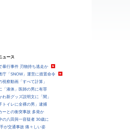
ニュース
で暴行事件 刃物持ち逃走か
者庁「SNOW」運営に措置命令
の視察動画「すべて計算」
に「液体」医師の男に有罪
かわ新グッズ説明文に「闇」
子トイレに全裸の男」逮捕
カーとの衝突事故 多発か
中の八田與一容疑者 30歳に
選手が交通事故 痛々しい姿