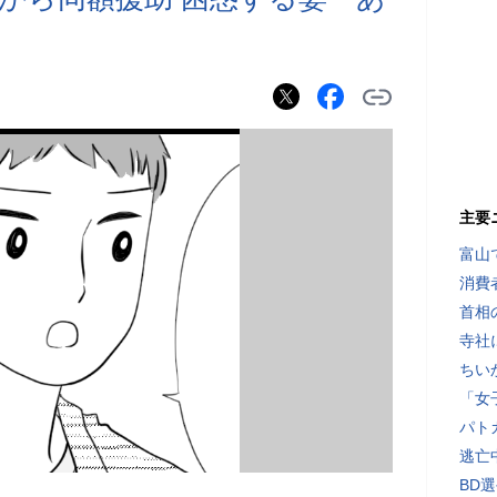
主要
富山
消費
首相
寺社
ちい
「女
パト
逃亡
BD