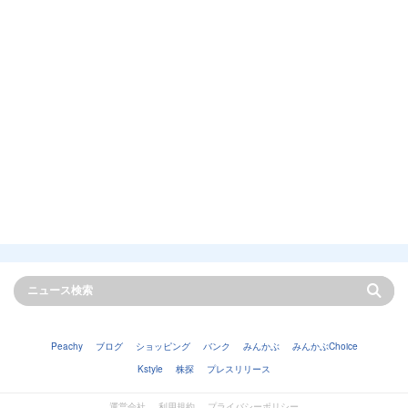
Peachy
ブログ
ショッピング
バンク
みんかぶ
みんかぶChoice
Kstyle
株探
プレスリリース
運営会社
利用規約
プライバシーポリシー