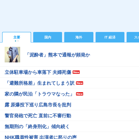
主要
国内
海外
IT 経済
ス
「泥酔者」熊本で通報が頻発か
立体駐車場から車落下 夫婦死傷
「避難所格差」生まれてしまう訳
家の隣が民泊「トラウマなった」
露 原爆投下巡り広島市長を批判
警官発砲で死亡 直前に不審行動
無期刑の「終身刑化」傾向続く
NHK職員性被害 出演者に怒りの声