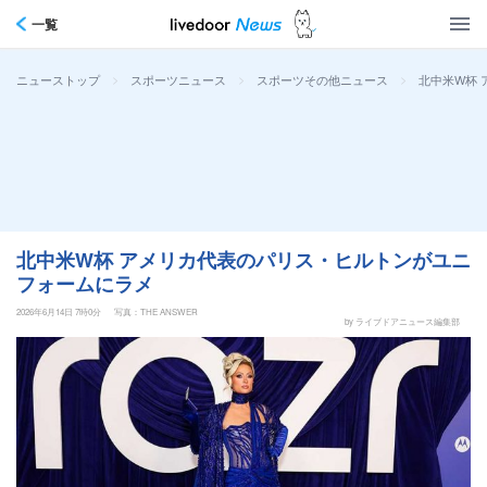
一覧
>
>
>
北中米W杯
ニューストップ
スポーツニュース
スポーツその他ニュース
北中米W杯 アメリカ代表のパリス・ヒルトンがユニ
フォームにラメ
2026年6月14日 7時0分
写真：THE ANSWER
by ライブドアニュース編集部