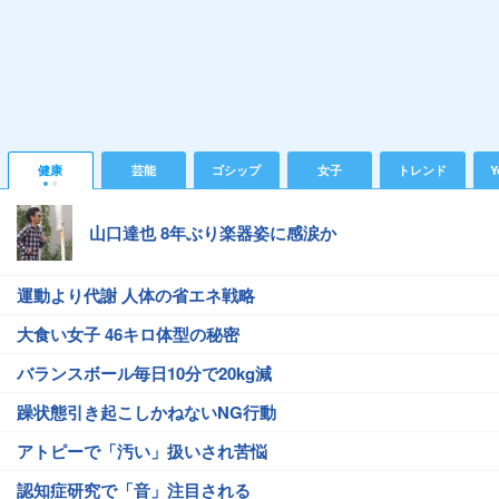
健康
芸能
ゴシップ
女子
トレンド
Y
山口達也 8年ぶり楽器姿に感涙か
運動より代謝 人体の省エネ戦略
大食い女子 46キロ体型の秘密
バランスボール毎日10分で20kg減
躁状態引き起こしかねないNG行動
アトピーで「汚い」扱いされ苦悩
認知症研究で「音」注目される