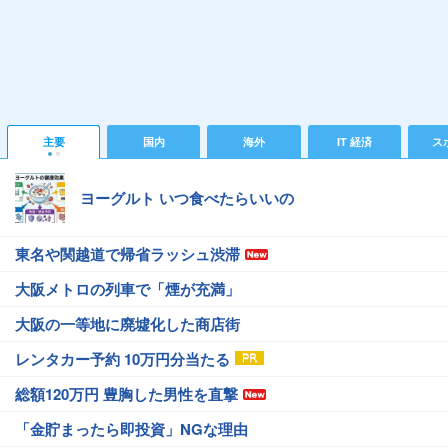
主要
国内
海外
IT 経済
ス
ヨーグルト いつ食べたらいいの
東名や関越道で帰省ラッシュ渋滞
大阪メトロの列車で「煙が充満」
大阪の一等地に廃墟化した商店街
レンタカー予約 10万円分当たる
総額120万円 豊胸した男性を直撃
「金貯まったら即投資」NGな理由