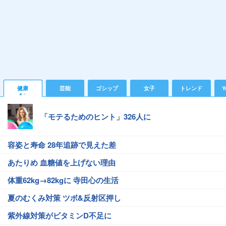
健康
芸能
ゴシップ
女子
トレンド
Y
「モテるためのヒント」326人に
容姿と寿命 28年追跡で見えた差
あたりめ 血糖値を上げない理由
体重62kg→82kgに 寺田心の生活
夏のむくみ対策 ツボ&反射区押し
紫外線対策がビタミンD不足に