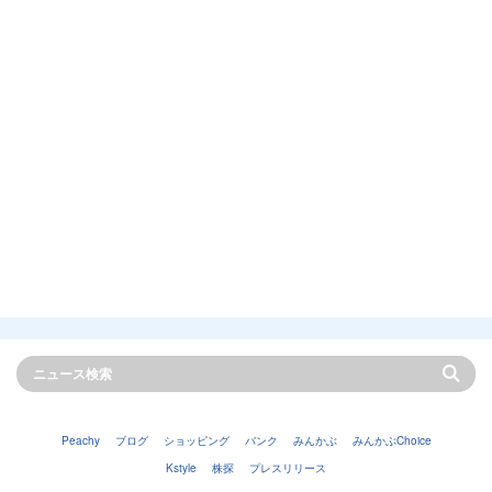
Peachy
ブログ
ショッピング
バンク
みんかぶ
みんかぶChoice
Kstyle
株探
プレスリリース