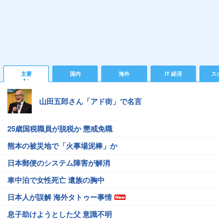
主要
国内
海外
IT 経済
ス
山田五郎さん「アド街」で名言
25歳国税職員が脱税か 懲戒免職
熊本の被災地で「火事場泥棒」か
日本郵便のシステム障害が解消
車中泊で女性死亡 遺族の胸中
日本人が誤解 海外タトゥー事情
息子助けようとした父 意識不明