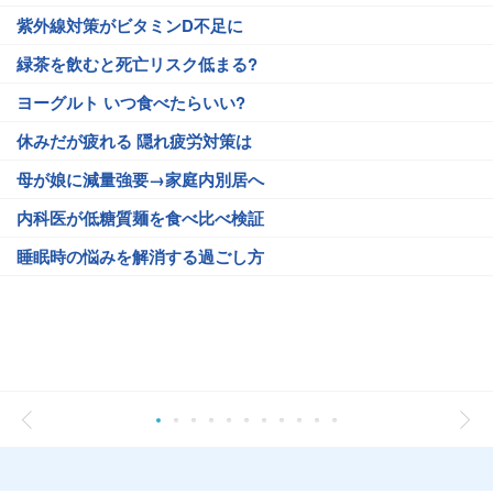
紫外線対策がビタミンD不足に
緑茶を飲むと死亡リスク低まる?
ヨーグルト いつ食べたらいい?
休みだが疲れる 隠れ疲労対策は
母が娘に減量強要→家庭内別居へ
内科医が低糖質麺を食べ比べ検証
睡眠時の悩みを解消する過ごし方