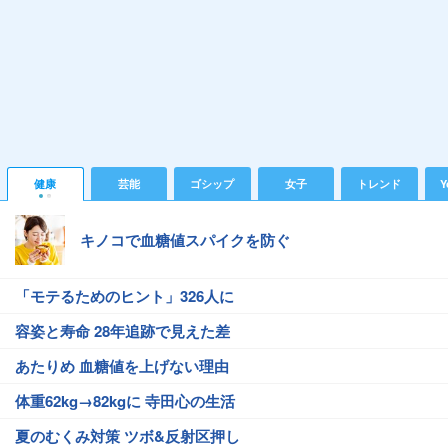
健康
芸能
ゴシップ
女子
トレンド
Y
キノコで血糖値スパイクを防ぐ
「モテるためのヒント」326人に
容姿と寿命 28年追跡で見えた差
あたりめ 血糖値を上げない理由
体重62kg→82kgに 寺田心の生活
夏のむくみ対策 ツボ&反射区押し