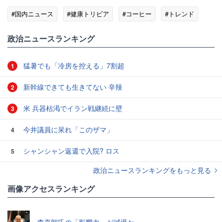
#国内ニュース
#健康トリビア
#コーヒー
#トレンド
政治ニュースランキング
猛暑でも「冷房を控える」7割超
1
新幹線できても生きてない 辛辣
2
米 兵器枯渇でイラン戦継続に壁
3
今井議員に呆れ「このザマ」
4
シャンシャン返還で入院? ロス
5
政治ニュースランキングをもっと見る
画像アクセスランキング