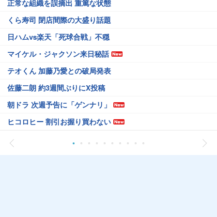
正常な組織を誤摘出 重篤な状態
くら寿司 閉店間際の大盛り話題
日ハムvs楽天「死球合戦」不穏
マイケル・ジャクソン来日秘話
テオくん 加藤乃愛との破局発表
佐藤二朗 約3週間ぶりにX投稿
朝ドラ 次週予告に「ゲンナリ」
ヒコロヒー 割引お握り買わない