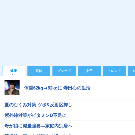
健康
芸能
ゴシップ
女子
トレンド
Y
体重62kg→82kgに 寺田心の生活
夏のむくみ対策 ツボ&反射区押し
紫外線対策がビタミンD不足に
母が娘に減量強要→家庭内別居へ