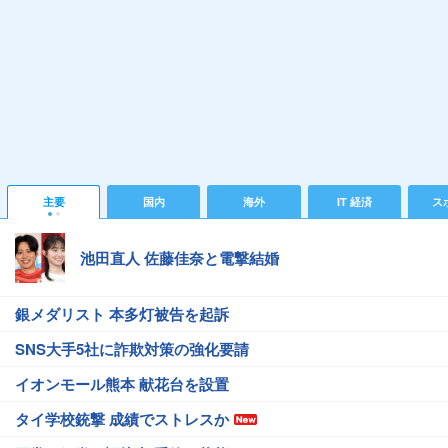
主要
国内
海外
IT 経済
ス
池田直人 佐藤佳奈と電撃結婚
銀メダリスト 本多灯被告を起訴
SNS大手5社に詐欺対策の強化要請
イオンモール熊本 献花台を設置
タイ学校銃撃 成績でストレスか