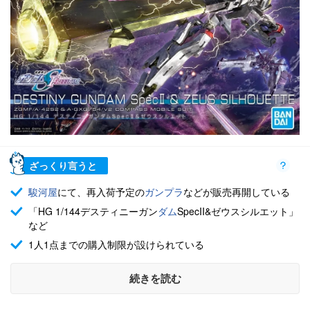
ざっくり言うと
駿河屋
にて、再入荷予定の
ガンプラ
などが販売再開している
「HG 1/144デスティニーガン
ダム
SpecII&ゼウスシルエット」
など
1人1点までの購入制限が設けられている
続きを読む