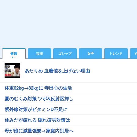
健康
芸能
ゴシップ
女子
トレンド
Y
あたりめ 血糖値を上げない理由
体重62kg→82kgに 寺田心の生活
夏のむくみ対策 ツボ&反射区押し
紫外線対策がビタミンD不足に
休みだが疲れる 隠れ疲労対策は
母が娘に減量強要→家庭内別居へ