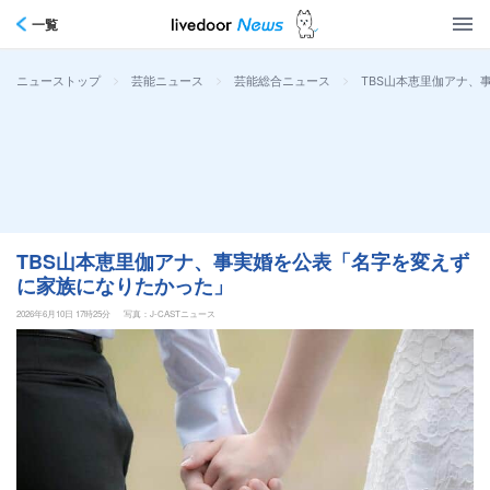
一覧
>
>
>
TBS山本恵里伽アナ、
ニューストップ
芸能ニュース
芸能総合ニュース
TBS山本恵里伽アナ、事実婚を公表「名字を変えず
に家族になりたかった」
2026年6月10日 17時25分
写真：J-CASTニュース