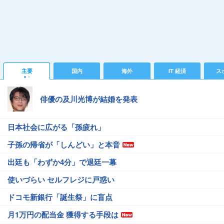
主要
国内
海外
IT 経済
ス
俳優の及川光博が結婚を発表
日本社会に広がる「孫疲れ」
子孫の帰省が「しんどい」と本音
出廷も「わずか4分」で退廷一幕
使いづらい セルフレジに戸惑い
ドコモ新銀行「誕生祭」に盲点
月1万円の配当金 獲得する手段は