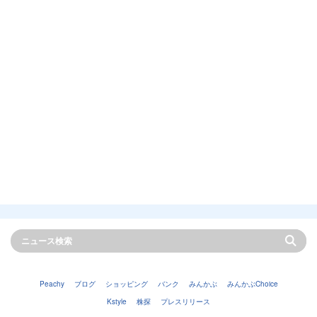
Peachy
ブログ
ショッピング
バンク
みんかぶ
みんかぶChoice
Kstyle
株探
プレスリリース