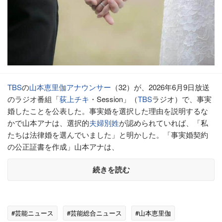
TBS
の
山本恵里伽
アナウンサー
（32）が、2026年6月9日放送
のラジオ番組「
荻上チキ
・Session」（
TBS
ラジオ）で、事実
婚したことを公表した。事実婚を選択した理由を説明するな
かで山本アナは、選択的
夫婦別姓
が認められていれば、「私
たちは法律婚を選んでいました」と明かした。「事実婚契約
の公正証書を作成」山本アナは、
続きを読む
#芸能ニュース
#芸能総合ニュース
#山本恵里伽