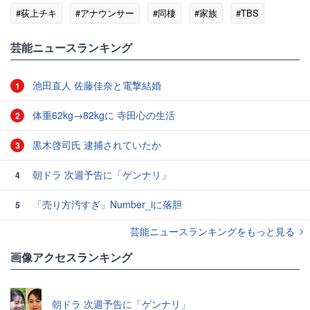
#荻上チキ
#アナウンサー
#同棲
#家族
#TBS
#夫婦別姓
#医療
芸能ニュースランキング
池田直人 佐藤佳奈と電撃結婚
1
体重62kg→82kgに 寺田心の生活
2
黒木啓司氏 逮捕されていたか
3
朝ドラ 次週予告に「ゲンナリ」
4
「売り方汚すぎ」Number_iに落胆
5
芸能ニュースランキングをもっと見る
画像アクセスランキング
朝ドラ 次週予告に「ゲンナリ」