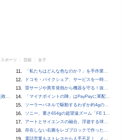
スポーツ
芸能
女子
11.
「私たちはどんな色なのか？」を手作業でデータ分析して人間の肌の色を表現する新しい色空間を構築した「Inclusive Color Space」
12.
ドコモ・バイクシェア、サービスを一時停止 不具合の復旧が見通せないため
13.
雷サージや異常発熱から機器を守る！抜け止め仕様の3P-2P変換アダプタ
買い方
14.
「マイナポイントの陣」はPayPayに軍配！ 燻製できちゃう鍋、グラスドームクッカー
15.
ソーラーパネルで駆動するわずか約4gの超軽量ドローン「CoulombFly」
16.
ソニー、重さ654gの超望遠ズーム「FE 100-400mm F5.6-8 OSS」 実売14万円前後
17.
アートとサイエンスの融合。浮遊する球体インテリア「Buda Ball(ブダボール)」
18.
存在しない右腕をレゴブロックで作った少年ビルダーが登場
19.
電話営業もストレスから人手不足！ メンタルに心配ない会話AI 「Sakura TALK」が営業電話をかける時代がくる