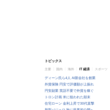
トピックス
主要
国内
海外
IT 経済
スポーツ
ディーン氏ら4人 AI新会社を創業
外貨保険 円安で評価額が上振れ
円安副業 英語不要で外貨を稼ぐ
トロン計画 米に狙われた顛末
住宅ローン 金利上昇で30代直撃
新型パジェロ 秋に世界初公開へ