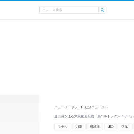
ニューストップ
IT 経済ニュース
>
>
服に風を送る大風量扇風機「腰ベルトファンパワー」
モデル
USB
扇風機
LED
強風