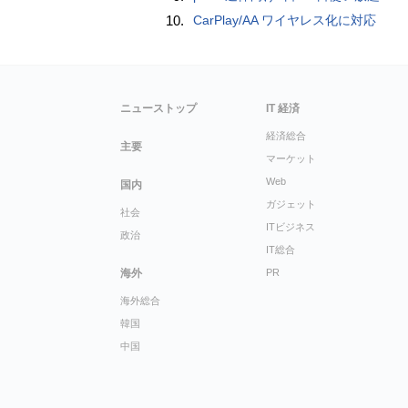
10.
CarPlay/AA ワイヤレス化に対応
ニューストップ
IT 経済
経済総合
主要
マーケット
Web
国内
ガジェット
社会
ITビジネス
政治
IT総合
海外
PR
海外総合
韓国
中国