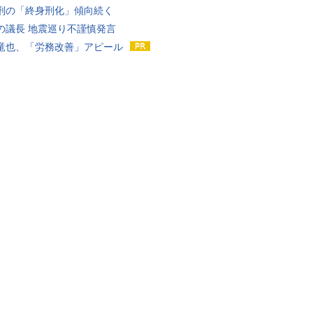
刑の「終身刑化」傾向続く
の議長 地震巡り不謹慎発言
竜也、「労務改善」アピール