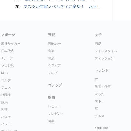
20.
マスクが年賀ノベルティに変身！ お正月特別パッケージの注文受付開始
スポーツ
芸能
女子
海外サッカー
芸能総合
恋愛
日本代表
音楽
ライフスタイル
Jリーグ
韓流
ファッション
プロ野球
グラビア
トレンド
MLB
テレビ
本
ゴルフ
ゴシップ
教育・仕事
テニス
からだ
格闘技
映画
マネー
競馬
レビュー
車
相撲
プレゼント
グルメ
バスケ
特集
バレー
YouTube