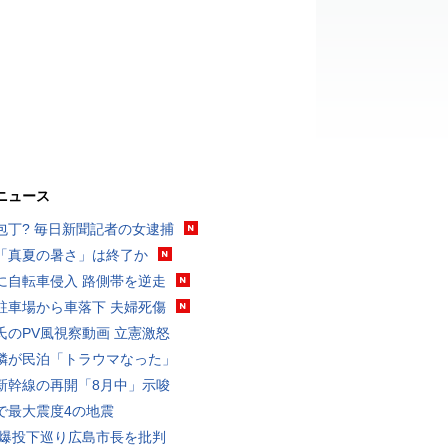
ニュース
包丁? 毎日新聞記者の女逮捕
「真夏の暑さ」は終了か
に自転車侵入 路側帯を逆走
駐車場から車落下 夫婦死傷
氏のPV風視察動画 立憲激怒
隣が民泊「トラウマなった」
新幹線の再開「8月中」示唆
で最大震度4の地震
原爆投下巡り広島市長を批判