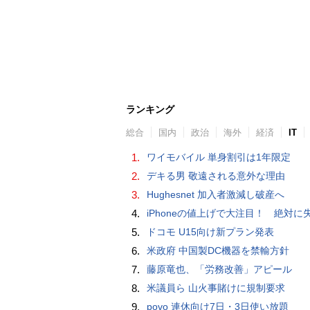
ランキング
総合
国内
政治
海外
経済
IT
1.
ワイモバイル 単身割引は1年限定
2.
デキる男 敬遠される意外な理由
3.
Hughesnet 加入者激減し破産へ
4.
iPhoneの値上げで大注目！ 絶対に失敗しない「中古スマホ」の売り方＆
5.
ドコモ U15向け新プラン発表
6.
米政府 中国製DC機器を禁輸方針
7.
藤原竜也、「労務改善」アピール
8.
米議員ら 山火事賭けに規制要求
9.
povo 連休向け7日・3日使い放題