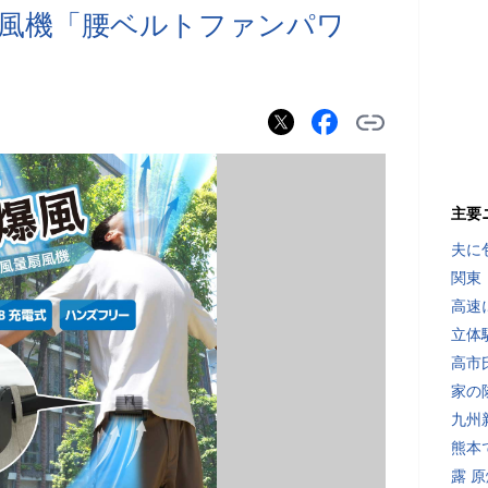
風機「腰ベルトファンパワ
主要
夫に
関東
高速
立体
高市
家の
九州
熊本
露 