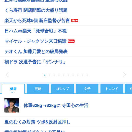
くら寿司 閉店間際の大盛り話題
楽天から死球5個 新庄監督が苦言
日ハムvs楽天「死球合戦」不穏
マイケル・ジャクソン来日秘話
テオくん 加藤乃愛との破局発表
朝ドラ 次週予告に「ゲンナリ」
健康
芸能
ゴシップ
女子
トレンド
Y
体重62kg→82kgに 寺田心の生活
夏のむくみ対策 ツボ&反射区押し