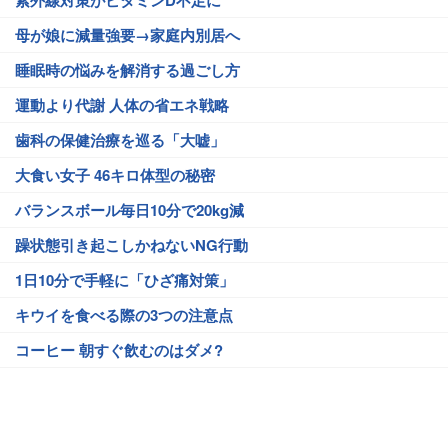
紫外線対策がビタミンD不足に
母が娘に減量強要→家庭内別居へ
睡眠時の悩みを解消する過ごし方
運動より代謝 人体の省エネ戦略
歯科の保健治療を巡る「大嘘」
大食い女子 46キロ体型の秘密
バランスボール毎日10分で20kg減
躁状態引き起こしかねないNG行動
1日10分で手軽に「ひざ痛対策」
キウイを食べる際の3つの注意点
コーヒー 朝すぐ飲むのはダメ?