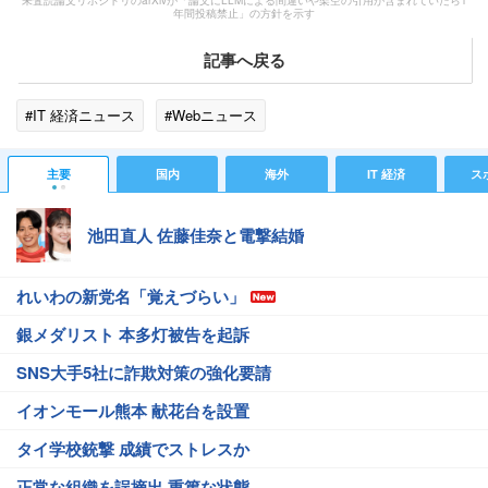
未査読論文リポジトリのarXivが「論文にLLMによる間違いや架空の引用が含まれていたら1
年間投稿禁止」の方針を示す
記事へ戻る
#IT 経済ニュース
#Webニュース
主要
国内
海外
IT 経済
ス
池田直人 佐藤佳奈と電撃結婚
れいわの新党名「覚えづらい」
銀メダリスト 本多灯被告を起訴
SNS大手5社に詐欺対策の強化要請
イオンモール熊本 献花台を設置
タイ学校銃撃 成績でストレスか
正常な組織を誤摘出 重篤な状態