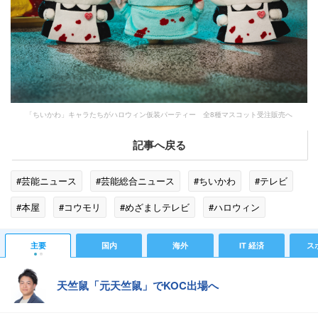
「ちいかわ」キャラたちがハロウィン仮装パーティー 全8種マスコット受注販売へ
記事へ戻る
#芸能ニュース
#芸能総合ニュース
#ちいかわ
#テレビ
#本屋
#コウモリ
#めざましテレビ
#ハロウィン
#バラエティ
#フジテレビ
#激怒
主要
国内
海外
IT 経済
ス
天竺鼠「元天竺鼠」でKOC出場へ