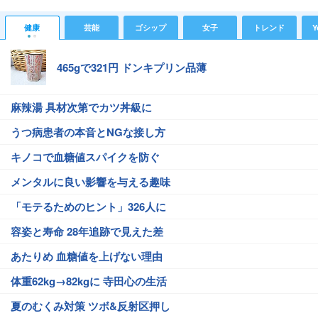
健康
芸能
ゴシップ
女子
トレンド
Y
465gで321円 ドンキプリン品薄
麻辣湯 具材次第でカツ丼級に
うつ病患者の本音とNGな接し方
キノコで血糖値スパイクを防ぐ
メンタルに良い影響を与える趣味
「モテるためのヒント」326人に
容姿と寿命 28年追跡で見えた差
あたりめ 血糖値を上げない理由
体重62kg→82kgに 寺田心の生活
夏のむくみ対策 ツボ&反射区押し