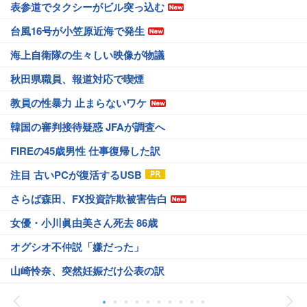
表参道でタクシーがビル突っ込む
台風16号が小笠原近海で発生
海上自衛隊の生々しい映像が物議
秋田県職員、報道対応で喫煙
教員の性暴力 止まらないワケ
韓国の審判接待疑惑 JFAが調査へ
FIREの45歳男性 仕事復帰した訳
注目 古いPCが復活するUSB
さらば森田、FX投資詐欺被害告白
女優・小川眞由美さん死去 86歳
オグシオ不仲説「嫌だった」
山崎怜奈、突然妊娠だけ公表の訳