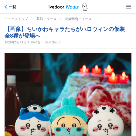
一覧
>
>
ニューストップ
芸能ニュース
芸能総合ニュース
【画像】ちいかわキャラたちがハロウィンの仮装
全8種が登場へ
2026年5月14日 21時40分
Real Sound