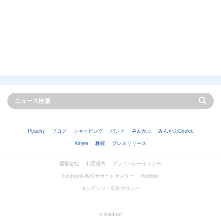
Peachy
ブログ
ショッピング
バンク
みんかぶ
みんかぶChoice
Kstyle
株探
プレスリリース
運営会社
利用規約
プライバシーポリシー
livedoorお客様サポートセンター
livedoor
コンテンツ・広告ポリシー
© livedoor