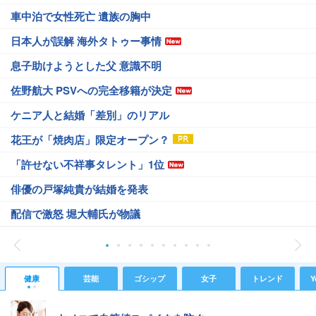
車中泊で女性死亡 遺族の胸中
日本人が誤解 海外タトゥー事情
息子助けようとした父 意識不明
佐野航大 PSVへの完全移籍が決定
ケニア人と結婚「差別」のリアル
花王が「焼肉店」限定オープン？
「許せない不祥事タレント」1位
俳優の戸塚純貴が結婚を発表
配信で激怒 堀大輔氏が物議
健康
芸能
ゴシップ
女子
トレンド
Y