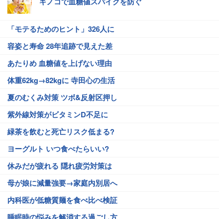
キノコで血糖値スパイクを防ぐ
「モテるためのヒント」326人に
容姿と寿命 28年追跡で見えた差
あたりめ 血糖値を上げない理由
体重62kg→82kgに 寺田心の生活
夏のむくみ対策 ツボ&反射区押し
紫外線対策がビタミンD不足に
緑茶を飲むと死亡リスク低まる?
ヨーグルト いつ食べたらいい?
休みだが疲れる 隠れ疲労対策は
母が娘に減量強要→家庭内別居へ
内科医が低糖質麺を食べ比べ検証
睡眠時の悩みを解消する過ごし方