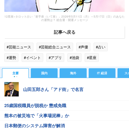
12星座×タロット占い「射手座（いて座）」2026年5月11日（月）～5月17日（日）のあなた
の運勢は？ 総合運・開運メッセージ
記事へ戻る
#芸能ニュース
#芸能総合ニュース
#声優
#占い
#運勢
#イベント
#アプリ
#池袋
#星座
#TOKYO FM
#YouTube
主要
国内
海外
IT 経済
ス
山田五郎さん「アド街」で名言
25歳国税職員が脱税か 懲戒免職
熊本の被災地で「火事場泥棒」か
日本郵便のシステム障害が解消