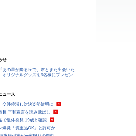
らせ
『あの星が降る丘で、君とまた出会いた
』オリジナルグッズを3名様にプレゼン
ニュース
、交渉停滞し対決姿勢鮮明に
市長 平和宣言を読み飛ばし
岳で遺体発見 19歳と確認
ン爆発「貴重品OK」と許可か
東海夜行列車が一夜限りの復刻