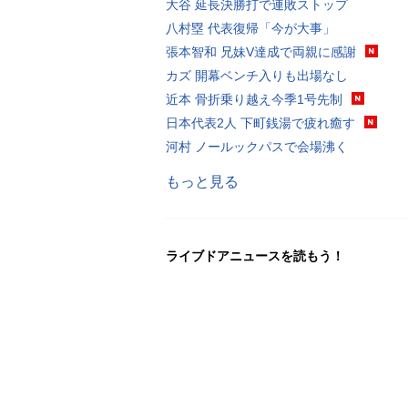
大谷 延長決勝打で連敗ストップ
八村塁 代表復帰「今が大事」
張本智和 兄妹V達成で両親に感謝
カズ 開幕ベンチ入りも出場なし
近本 骨折乗り越え今季1号先制
日本代表2人 下町銭湯で疲れ癒す
河村 ノールックパスで会場沸く
もっと見る
ライブドアニュースを読もう！