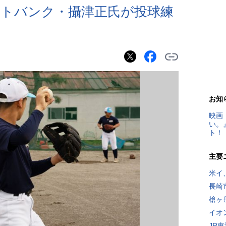
ソフトバンク・攝津正氏が投球練
お知
映画
い。
ト！
主要
米イ
長崎
槍ヶ
イオ
JR