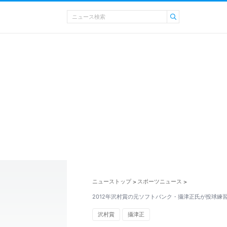
ニューストップ
スポーツニュース
>
>
2012年沢村賞の元ソフトバンク・攝津正氏が投球練
沢村賞
攝津正