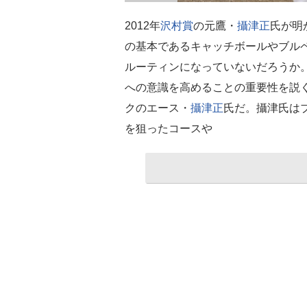
2012年
沢村賞
の元鷹・
攝津正
氏が明
の基本であるキャッチボールやブル
ルーティンになっていないだろうか
への意識を高めることの重要性を説く
クのエース・
攝津正
氏だ。攝津氏は
を狙ったコースや