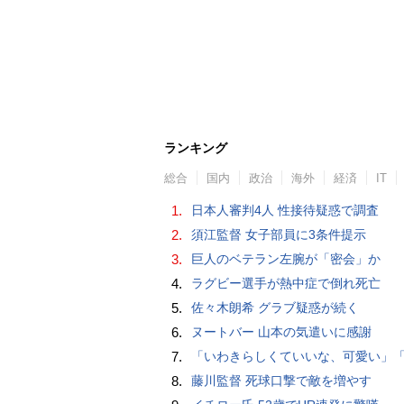
ランキング
総合
国内
政治
海外
経済
IT
1.
日本人審判4人 性接待疑惑で調査
2.
須江監督 女子部員に3条件提示
3.
巨人のベテラン左腕が「密会」か
4.
ラグビー選手が熱中症で倒れ死亡
5.
佐々木朗希 グラブ疑惑が続く
6.
ヌートバー 山本の気遣いに感謝
7.
「いわきらしくていいな、可愛い」「斬新」初出場初勝利の東日本国際大昌平、アルプス彩ったフラダンス部の応援に反響 部員は感無量「夢を見て
8.
藤川監督 死球口撃で敵を増やす