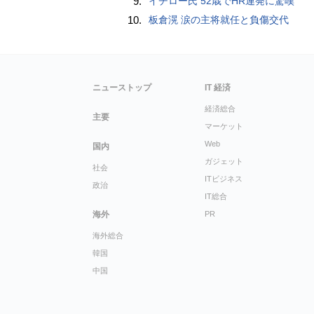
9.
イチロー氏 52歳でHR連発に驚嘆
10.
板倉滉 涙の主将就任と負傷交代
ニューストップ
IT 経済
経済総合
主要
マーケット
Web
国内
ガジェット
社会
ITビジネス
政治
IT総合
海外
PR
海外総合
韓国
中国