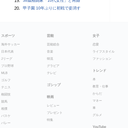
19.
38歳格闘家「10代女性」と再婚
20.
甲子園 10年ぶりに初戦で姿消す
スポーツ
芸能
女子
海外サッカー
芸能総合
恋愛
日本代表
音楽
ライフスタイル
Jリーグ
韓流
ファッション
プロ野球
グラビア
トレンド
MLB
テレビ
本
ゴルフ
ゴシップ
教育・仕事
テニス
からだ
格闘技
映画
マネー
競馬
レビュー
車
相撲
プレゼント
グルメ
バスケ
特集
バレー
YouTube