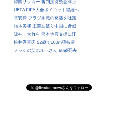
韓国サッカー 審判接待疑惑浮上
UEFA FIFA大会ボイコット継続へ
堂安律 ブラジル戦の葛藤を吐露
張本美和 王芸迪破り中国に脅威
阪神・大竹ら 熊本地震支援に汗
松井秀喜氏 52歳で100m弾披露
メッシの父ホルヘさん 68歳死去