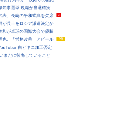
県知事選挙 現職が当選確実
代表、長崎の平和式典を欠席
鮮が兵士をロシア派遣決定か
美和が卓球の国際大会で優勝
竜也、「労務改善」アピール
ouTuber 白ビキニ加工否定
 いまだに後悔していること