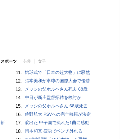
スポーツ
芸能
女子
11.
始球式で「日本の超大物」に騒然
12.
張本美和が卓球の国際大会で優勝
13.
メッシの父ホルヘさん死去 68歳
14.
中日が新庄監督招聘を検討か
15.
メッシの父ホルヘさん 68歳死去
16.
佐野航大 PSVへの完全移籍が決定
いるよう」
17.
涙出た 甲子園で流れた1曲に感動
18.
岡本和真 疲労でベンチ外れる