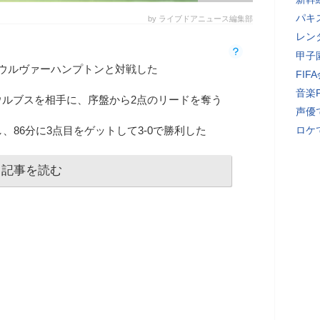
パキ
by ライブドアニュース編集部
レン
甲子
ウルヴァーハンプトンと対戦した
FI
音楽
ウルブスを相手に、序盤から2点のリードを奪う
声優
、86分に3点目をゲットして3-0で勝利した
ロケ
記事を読む