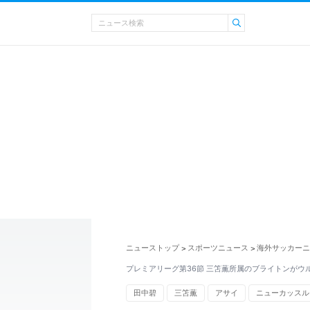
ニューストップ
スポーツニュース
海外サッカーニ
>
>
プレミアリーグ第36節 三笘薫所属のブライトンがウ
田中碧
三笘薫
アサイ
ニューカッスル