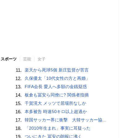
スポーツ
芸能
女子
11.
楽天から死球5個 新庄監督が苦言
12.
久保優太「10代女性の方と再婚」
13.
FIFA会長 愛人へ多額の金銭疑惑
14.
板倉も冨安ら同僚に? 関係者指摘
15.
千賀滉大 メッツで居場所なしか
16.
本多被告 時速50キロ以上超過か
17.
韓国サッカー界に衝撃 大韓サッカー協会に外国人審判への“性的接待”疑惑 韓国メディアが報道
18.
「2010年生まれ」事実に耳疑った
19.
ついにきた 冨安の朗報に沸く