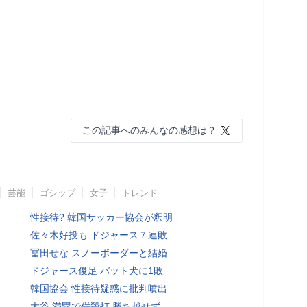
この記事へのみんなの感想は？
芸能
ゴシップ
女子
トレンド
性接待? 韓国サッカー協会が釈明
佐々木好投も ドジャース７連敗
冨田せな スノーボーダーと結婚
ドジャース俊足 バット犬に1敗
韓国協会 性接待疑惑に批判噴出
大谷 満塁で併殺打 勝ち越せず