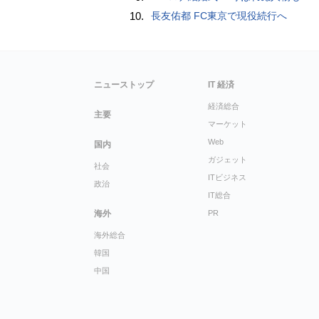
10.
長友佑都 FC東京で現役続行へ
ニューストップ
IT 経済
経済総合
主要
マーケット
Web
国内
ガジェット
社会
ITビジネス
政治
IT総合
海外
PR
海外総合
韓国
中国