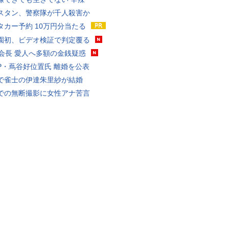
スタン、警察隊が千人殺害か
タカー予約 10万円分当たる
園初、ビデオ検証で判定覆る
FA会長 愛人へ多額の金銭疑惑
P・蔦谷好位置氏 離婚を公表
で雀士の伊達朱里紗が結婚
での無断撮影に女性アナ苦言