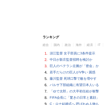
ランキング
総合
国内
政治
海外
経済
IT
1.
須江監督 女子部員に3条件提示
2.
中日が新庄監督招聘を検討か
3.
巨人のベテラン左腕が「密会」か
4.
若手だらけの巨人がV争い 困惑
5.
藤川監督 死球口撃で敵を増やす
6.
バルサ下部組織に有望日本人いる
7.
「ゆで太郎」の大卒初任給が衝撃
8.
FIFA会長に「驚きの日常と素顔」
9.
C・ロナ結婚式へ 呼ばれぬ人物も