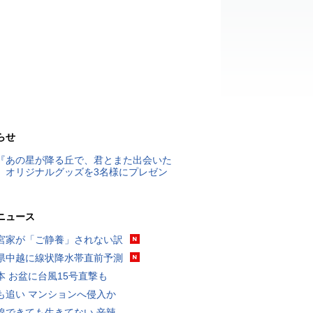
らせ
『あの星が降る丘で、君とまた出会いた
』オリジナルグッズを3名様にプレゼン
ニュース
宮家が「ご静養」されない訳
県中越に線状降水帯直前予測
本 お盆に台風15号直撃も
も追い マンションへ侵入か
線できても生きてない 辛辣