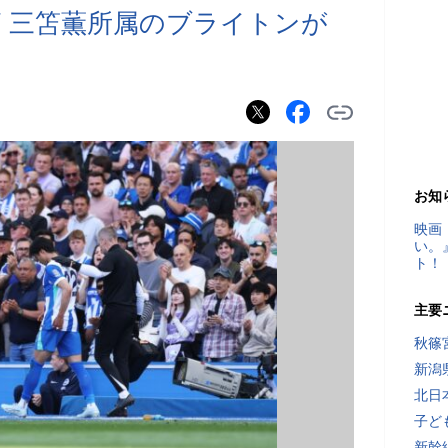
節 三笘薫所属のブライトンが
お知
映画
い。
ト！
主要
秋篠
新潟
北日
子ど
新幹