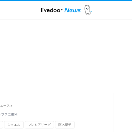
ュース
>
ルブスに勝利
ジョエル
プレミアリーグ
阿木燿子