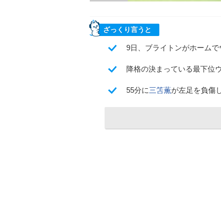
ざっくり言うと
9日、ブライトンがホームで
降格の決まっている最下位
55分に
三笘薫
が左足を負傷し