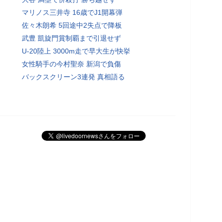
マリノス三井寺 16歳でJ1開幕弾
佐々木朗希 5回途中2失点で降板
武豊 凱旋門賞制覇まで引退せず
U-20陸上 3000m走で早大生が快挙
女性騎手の今村聖奈 新潟で負傷
バックスクリーン3連発 真相語る