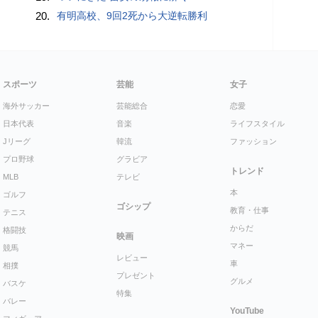
20.
有明高校、9回2死から大逆転勝利
スポーツ
芸能
女子
海外サッカー
芸能総合
恋愛
日本代表
音楽
ライフスタイル
Jリーグ
韓流
ファッション
プロ野球
グラビア
トレンド
MLB
テレビ
本
ゴルフ
ゴシップ
教育・仕事
テニス
からだ
格闘技
映画
マネー
競馬
レビュー
車
相撲
プレゼント
グルメ
バスケ
特集
バレー
YouTube