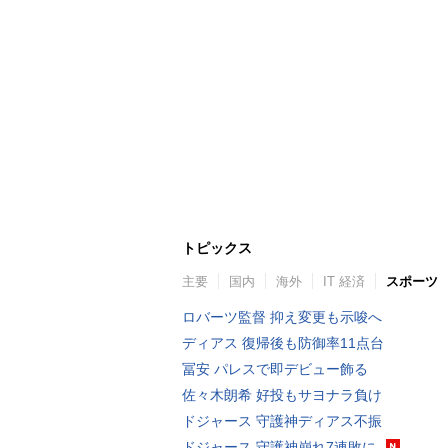
トピックス
主要
国内
海外
IT 経済
スポーツ
ロバーツ監督 抑え変更も示唆へ
ディアス 復帰後も防御率11点台
冨安 パレスで即デビュー飾る
佐々木朗希 好投もサヨナラ負け
ドジャース 守護神ディアス不振
ドジャース 守護神崩れ7連敗に