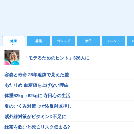
健康
芸能
ゴシップ
女子
トレンド
Y
「モテるためのヒント」326人に
容姿と寿命 28年追跡で見えた差
あたりめ 血糖値を上げない理由
体重62kg→82kgに 寺田心の生活
夏のむくみ対策 ツボ&反射区押し
紫外線対策がビタミンD不足に
緑茶を飲むと死亡リスク低まる?