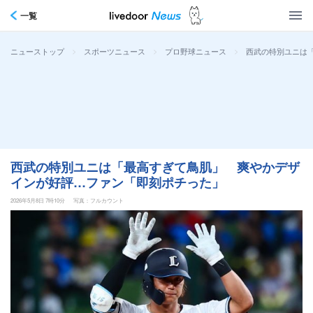
一覧
>
>
>
西武の特別ユニは
ニューストップ
スポーツニュース
プロ野球ニュース
西武の特別ユニは「最高すぎて鳥肌」 爽やかデザ
インが好評…ファン「即刻ポチった」
2026年5月8日 7時10分
写真：フルカウント