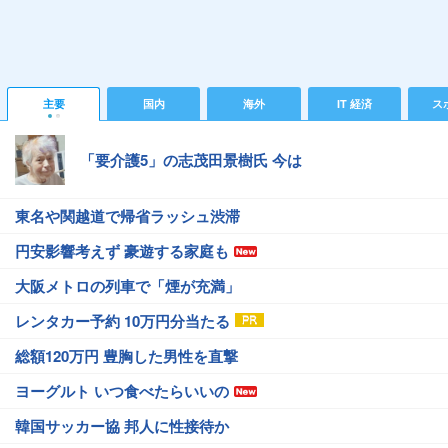
主要
国内
海外
IT 経済
ス
「要介護5」の志茂田景樹氏 今は
東名や関越道で帰省ラッシュ渋滞
円安影響考えず 豪遊する家庭も
大阪メトロの列車で「煙が充満」
レンタカー予約 10万円分当たる
総額120万円 豊胸した男性を直撃
ヨーグルト いつ食べたらいいの
韓国サッカー協 邦人に性接待か