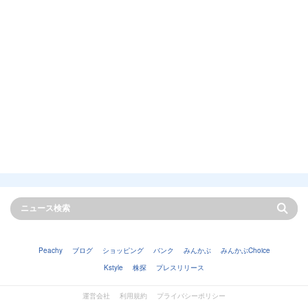
Peachy
ブログ
ショッピング
バンク
みんかぶ
みんかぶChoice
Kstyle
株探
プレスリリース
運営会社
利用規約
プライバシーポリシー